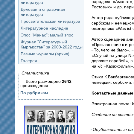
народов», «Аманат»,
литература
Ростовых» и др. пер
Деловая и справочная
литература
Автор ряда публикац
Просветительская литература
сербском и немецком
Литературное наследие
ежегоднике «Was ist 
Эпос "Манас"; малый эпос
Автор сценариев ан
Журнал "Литературный
«Приглашение к игре
Кыргызстан" за 2009-2022 годы
«То, чего не было», 
Разные журналы (архив)
«Случай на улице N.
дорожке воробей», в
Галерея
на к/с «Казахфильм»
Статистика
Стихи К.Бакбергенов
— Всего размещено
2642
немецкий, сербский, 
произведения
По рубрикам
Контактные данные
Электронная почта: k
Сведения по состоян
Опубликованные на 