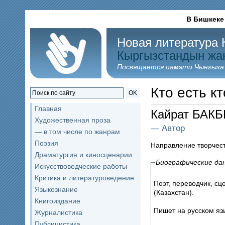
В Бишкеке
Новая литература 
Кыргызстандын жа
Посвящается памяти Чынгыза
Кто есть кт
OK
Главная
Кайрат БАК
Художественная проза
— Автор
— в том числе по жанрам
Поэзия
Направление творчес
Драматургия и киносценарии
Биографические да
Искусствоведческие работы
Критика и литературоведение
Поэт, переводчик, с
Языкознание
(Казахстан).
Книгоиздание
Пишет на русском яз
Журналистика
Публицистика