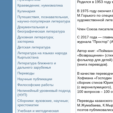
Родился в 1953 году 
Краеведение; нумизматика
В 1975 году окончил
Кулинария
М.Горького по специ
Путешествия, познавательная,
художественной лите
научно-популярная литература
Документальная и
Член Союза писателе
биографическая литература
С 2017 года — главн
Духовная литература;
эзотерика
журнала "Простор" (
Детская литература
Автор книг: «Пойманн
Литература на языках народа
«Возвращение» (стих
Кыргызстана
фольклор для детей)
Литература ближнего и
(книга переводов).
дальнего зарубежья
Переводы
В качестве переводчи
Хофмана «Господин Т
Научные публикации
сборник стихов Юрия
Философские работы
(с верхнелужицкого)
Нелинейный уровневый подход
100 вопросов – 100 о
(НУП)
Переводы казахского
Сборники: вузовские, научные;
хрестоматии
М.Жумабаева, К.Мырз
поэтов публиковалис
Учебная и методическая