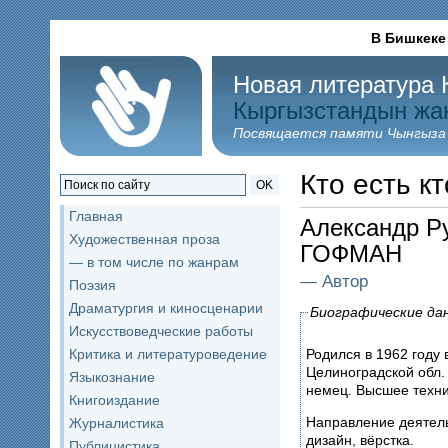
В Бишкеке
Новая литература 
Кыргызстандын жа
Посвящается памяти Чынгыза
Кто есть кт
OK
Главная
Александр Р
Художественная проза
ГОФМАН
— в том числе по жанрам
— Автор
Поэзия
Драматургия и киносценарии
Биографические да
Искусствоведческие работы
Родился в 1962 году 
Критика и литературоведение
Целиноградской обл.
Языкознание
немец. Высшее техни
Книгоиздание
Направление деятель
Журналистика
дизайн, вёрстка.
Публицистика