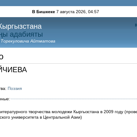
В Бишкеке
7 августа 2026,
04:57
Кыргызстана
ңы адабияты
 Торекуловича Айтматова
о
ОЙЧИЕВА
тва:
Поэзия
нные:
литературного творчества молодежи Кыргызстана в 2009 году (пров
ского университета в Центральной Азии)