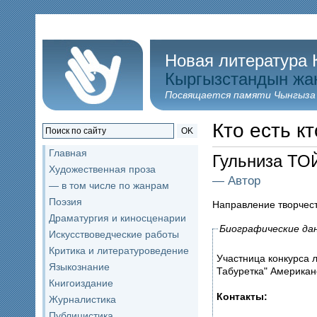
Новая литература 
Кыргызстандын жа
Посвящается памяти Чынгыза
Кто есть кт
OK
Главная
Гульниза Т
Художественная проза
— Автор
— в том числе по жанрам
Поэзия
Направление творчес
Драматургия и киносценарии
Биографические да
Искусствоведческие работы
Критика и литературоведение
Участница конкурса 
Языкознание
Табуретка" Американ
Книгоиздание
Контакты:
Журналистика
Публицистика