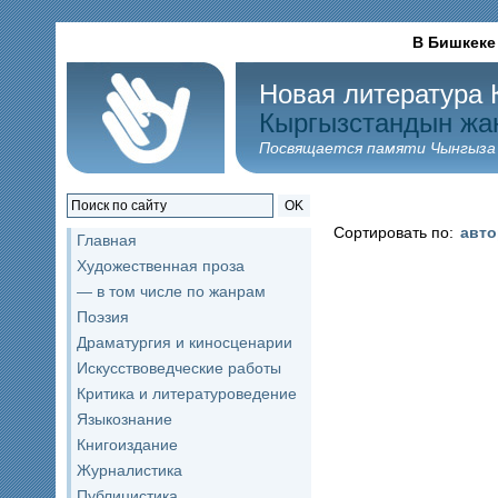
В Бишкеке
Новая литература 
Кыргызстандын жа
Посвящается памяти Чынгыза
OK
Сортировать по:
авт
Главная
Художественная проза
— в том числе по жанрам
Поэзия
Драматургия и киносценарии
Искусствоведческие работы
Критика и литературоведение
Языкознание
Книгоиздание
Журналистика
Публицистика