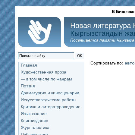
В Бишкеке
Новая литература 
Кыргызстандын жа
Посвящается памяти Чынгыза
OK
Сортировать по:
авт
Главная
Художественная проза
— в том числе по жанрам
Поэзия
Драматургия и киносценарии
Искусствоведческие работы
Критика и литературоведение
Языкознание
Книгоиздание
Журналистика
Публицистика