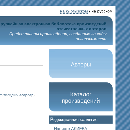
на кыргызском
/ на русском
Крупнейшая электронная библиотека произведений
отечественных авторов
Представлены произведения, созданные за годы
независимости
Авторы
Каталог
ур тилидиги әсәрләр
)
произведений
Редакционная коллегия
Наристе АЛИЕВА