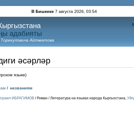
В Бишкеке
7 августа 2026,
03:54
Кыргызстана
ңы адабияты
 Торекуловича Айтматова
диги әсәрләр
урском языке)
рам
/
названиям
Исраил ИБРАГИМОВ
/ Роман / Литература на языках народа Кыргызстана,
Уйғ