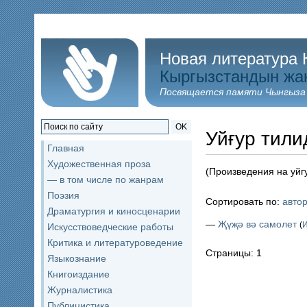
Новая литература 
Кыргызстандын жа
Посвящается памяти Чынгыза
OK
Уйғур тили
Главная
Художественная проза
(Произведения на уйг
— в том числе по жанрам
Поэзия
Сортировать по:
авто
Драматургия и киносценарии
—
Җүҗә вә самолет
(
Искусствоведческие работы
Критика и литературоведение
Страницы: 1
Языкознание
Книгоиздание
Журналистика
Публицистика