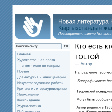
Новая литература 
Кыргызстандын жа
Посвящается памяти Чынгыза
Кто есть кт
OK
Главная
ТОLТОЙ
Художественная проза
— Автор
— в том числе по жанрам
Поэзия
Направление творчес
Драматургия и киносценарии
Биографические да
Искусствоведческие работы
Критика и литературоведение
Творческий псевдони
Языкознание
Могут быть сообщен
Книгоиздание
Журналистика
Автор родился в 195
Публицистика
наук. Женат, четверо