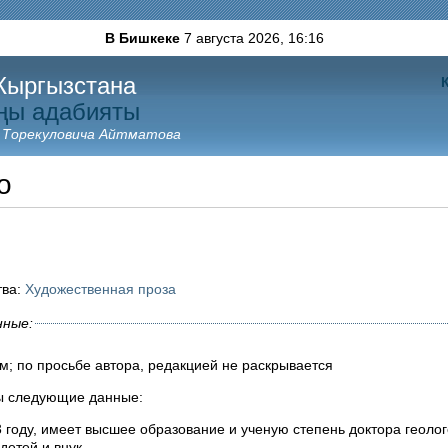
В Бишкеке
7 августа 2026,
16:16
Кыргызстана
ңы адабияты
 Торекуловича Айтматова
о
тва:
Художественная проза
нные:
м; по просьбе автора, редакцией не раскрывается
ы следующие данные:
3 году, имеет высшее образование и ученую степень доктора геоло
 детей и внук