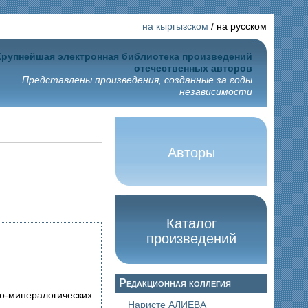
на кыргызском
/ на русском
Крупнейшая электронная библиотека произведений
отечественных авторов
Представлены произведения, созданные за годы
независимости
Авторы
Каталог
произведений
Редакционная коллегия
го-минералогических
Наристе АЛИЕВА