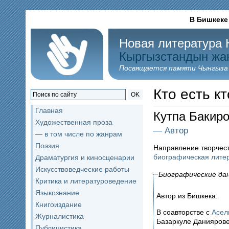
В Бишкеке
Новая литература 
Кыргызстандын жа
Посвящается памяти Чынгыза
Кто есть кт
OK
Главная
Кутпа Бакир
Художественная проза
— Автор
— в том числе по жанрам
Поэзия
Направление творчес
биографическая лите
Драматургия и киносценарии
Искусствоведческие работы
Биографические да
Критика и литературоведение
Языкознание
Автор из Бишкека.
Книгоиздание
В соавторстве с
Асел
Журналистика
Базаркуле Даниярове
Публицистика