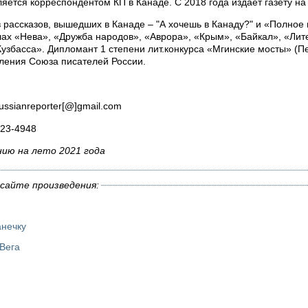
яется корреспондентом КП в Канаде. С 2018 года издает газету на
 рассказов, вышедших в Канаде – "А хочешь в Канаду?" и «Полное 
ах «Нева», «Дружба народов», «Аврора», «Крым», «Байкал», «Ли
Кузбасса». Дипломант 1 степени лит.конкурса «Мгинские мосты» (П
ления Союза писателей России.
ssianreporter[
@]
gmail
.
com
823-4948
нию на лето 2021 года
сайте произведения:
анечку
Вега