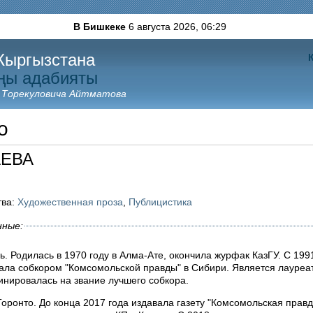
В Бишкеке
6 августа 2026,
06:29
Кыргызстана
ңы адабияты
 Торекуловича Айтматова
о
АЕВА
тва:
Художественная проза
,
Публицистика
нные:
. Родилась в 1970 году в Алма-Ате, окончила журфак КазГУ. С 199
ала собкором "Комсомольской правды" в Сибири. Является лауре
инировалась на звание лучшего собкора.
Торонто. До конца 2017 года издавала газету "Комсомольская правд