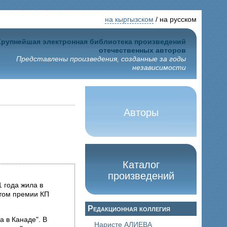
на кыргызском
/ на русском
Крупнейшая электронная библиотека произведений
отечественных авторов
Представлены произведения, созданные за годы
независимости
Авторы
Каталог
произведений
1 года жила в
атом премии КП
Редакционная коллегия
а в Канаде". В
Наристе АЛИЕВА