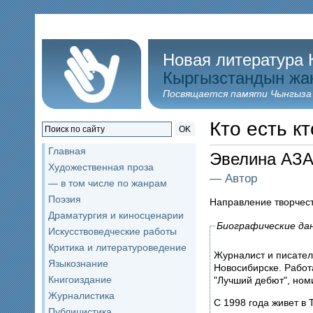
Новая литература 
Кыргызстандын жа
Посвящается памяти Чынгыза
Кто есть кт
OK
Главная
Эвелина АЗ
Художественная проза
— Автор
— в том числе по жанрам
Поэзия
Направление творчес
Драматургия и киносценарии
Биографические да
Искусствоведческие работы
Критика и литературоведение
Журналист и писатель
Языкознание
Новосибирске. Работ
Книгоиздание
"Лучший дебют", ном
Журналистика
С 1998 года живет в 
Публицистика