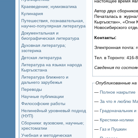
настоящее время явл
Краеведение; нумизматика
Автор двух сборников
Кулинария
Печаталась в журнал
Путешествия, познавательная,
Кыргызстан», «Огни 
научно-популярная литература
Новосибирского отде
Документальная и
Контакты:
биографическая литература
Духовная литература;
Электронная почта: ru
эзотерика
Тел. в Торонто: 416-
Детская литература
Литература на языках народа
Сведения по состоя
Кыргызстана
Литература ближнего и
дальнего зарубежья
Опубликованные на 
Переводы
—
Полное накрытие
Научные публикации
—
За что я люблю М
Философские работы
Нелинейный уровневый подход
—
Градоначальник и 
(НУП)
—
Крестики-нолики
Сборники: вузовские, научные;
хрестоматии
—
Газ и Пушкин
Учебная и методическая