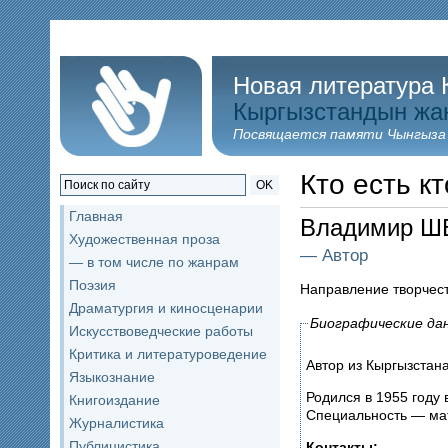
Новая литература 
Кыргызстандын жа
Посвящается памяти Чынгыза
Кто есть кт
OK
Главная
Владимир 
Художественная проза
— Автор
— в том числе по жанрам
Поэзия
Направление творчес
Драматургия и киносценарии
Биографические да
Искусствоведческие работы
Критика и литературоведение
Автор из Кыргызстана
Языкознание
Родился в 1955 году 
Книгоиздание
Специальность — ма
Журналистика
Публицистика
Контакты: