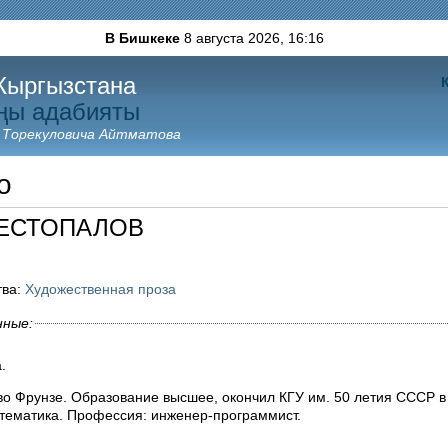
В Бишкеке
8 августа 2026,
16:16
Кыргызстана
ңы адабияты
 Торекуловича Айтматова
о
ШЕСТОПАЛОВ
тва:
Художественная проза
нные:
.
во Фрунзе. Образование высшее, окончил КГУ им. 50 летия СССР в 
тематика. Профессия: инженер-программист.