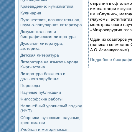
открытий в офтальмо
Краеведение; нумизматика
имплантации искусст
Кулинария
им «Спутник», метод
глаукомы, астигмати
Путешествия, познавательная,
межотраслевого науч
научно-популярная литература
«Микрохирургия глаз
Документальная и
биографическая литература
Один из соавторов у
Духовная литература;
(написан совместно 
эзотерика
А.О.Исманкуловым).
Детская литература
Подробнее биографи
Литература на языках народа
Кыргызстана
Литература ближнего и
дальнего зарубежья
Переводы
Научные публикации
Философские работы
Нелинейный уровневый подход
(НУП)
Сборники: вузовские, научные;
хрестоматии
Учебная и методическая