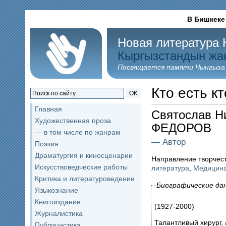
В Бишкеке
Новая литература 
Кыргызстандын жа
Посвящается памяти Чынгыза
Кто есть кт
OK
Главная
Святослав Н
Художественная проза
ФЕДОРОВ
— в том числе по жанрам
— Автор
Поэзия
Драматургия и киносценарии
Направление творчес
Искусствоведческие работы
литература
,
Медицин
Критика и литературоведение
Биографические да
Языкознание
Книгоиздание
(1927-2000)
Журналистика
Талантливый хирург,
Публицистика