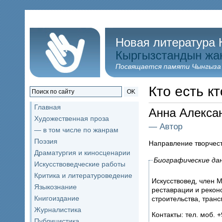
Новая литература 
Кыргызстандын жа
Посвящается памяти Чынгыза
Кто есть кт
OK
Главная
Анна Алекс
Художественная проза
— Автор
— в том числе по жанрам
Поэзия
Направление творчес
Драматургия и киносценарии
Биографические да
Искусствоведческие работы
Критика и литературоведение
Искусствовед, член 
Языкознание
реставрации и рекон
Книгоиздание
строительства, транс
Журналистика
Контакты: тел. моб. +
Публицистика