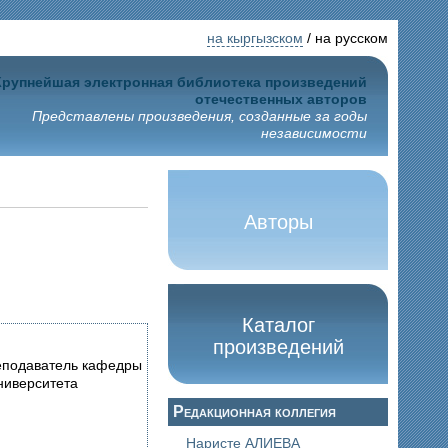
на кыргызском
/ на русском
Крупнейшая электронная библиотека произведений
отечественных авторов
Представлены произведения, созданные за годы
независимости
Авторы
Каталог
произведений
реподаватель кафедры
ниверситета
Редакционная коллегия
Наристе АЛИЕВА