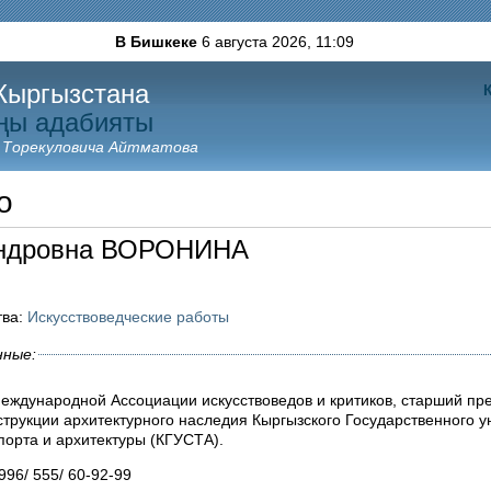
В Бишкеке
6 августа 2026,
11:09
Кыргызстана
ңы адабияты
 Торекуловича Айтматова
о
андровна ВОРОНИНА
тва:
Искусствоведческие работы
нные:
Международной Ассоциации искусствоведов и критиков, старший п
струкции архитектурного наследия Кыргызского Государственного у
порта и архитектуры (КГУСТА).
996/ 555/ 60-92-99