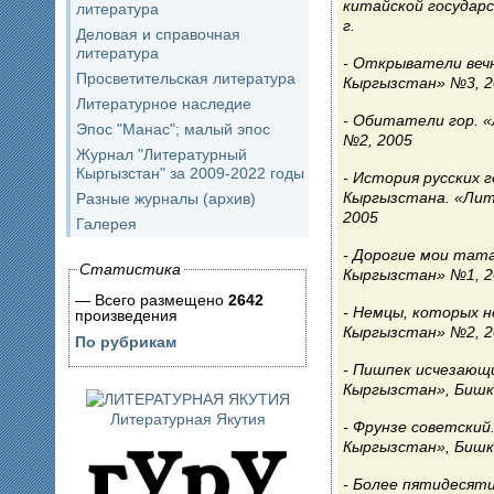
китайской государс
литература
г.
Деловая и справочная
литература
Открыватели веч
Просветительская литература
Кыргызстан» №3, 2
Литературное наследие
Обитатели гор. 
Эпос "Манас"; малый эпос
№2, 2005
Журнал "Литературный
Кыргызстан" за 2009-2022 годы
История русских 
Кыргызстана. «Ли
Разные журналы (архив)
2005
Галерея
Дорогие мои тат
Статистика
Кыргызстан» №1, 2
— Всего размещено
2642
Немцы, которых н
произведения
Кыргызстан» №2, 2
По рубрикам
Пишпек исчезающ
Кыргызстан», Бишк
Литературная Якутия
Фрунзе советский
Кыргызстан», Бишк
Более пятидесяти