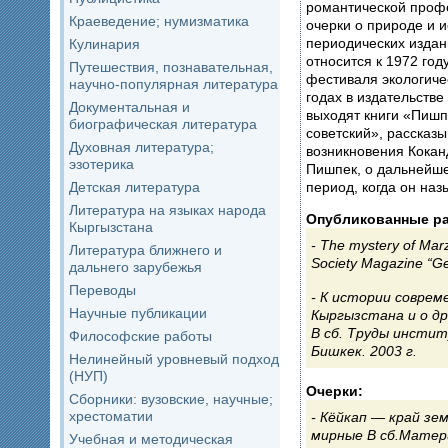
романтической профе
Краеведение; нумизматика
очерки о природе и истории Кыргызстана печатались в
периодических издан
Кулинария
относится к 1972 год
Путешествия, познавательная,
фестиваля экологиче
научно-популярная литература
годах в издательств
Документальная и
выходят книги «Пиш
биографическая литература
советский», рассказ
Духовная литература;
возникновения Кокан
эзотерика
Пишпек, о дальнейше
период, когда он на
Детская литература
Литература на языках народа
Опубликованные р
Кыргызстана
The mystery of Mar
Литература ближнего и
Society Magazine “G
дальнего зарубежья
Переводы
К истории соврем
Научные публикации
Кыргызстана и о д
В сб. Труды инстит
Философские работы
Бишкек. 2003 г.
Нелинейный уровневый подход
(НУП)
Очерки:
Сборники: вузовские, научные;
хрестоматии
Кёйкап — край зе
мирные В сб.Матер
Учебная и методическая