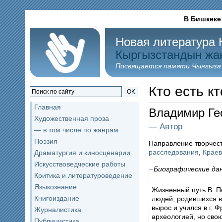
В Бишкеке
Новая литература 
Кыргызстандын жа
Посвящается памяти Чынгыза
Кто есть кт
OK
Главная
Владимир Ге
Художественная проза
— Автор
— в том числе по жанрам
Поэзия
Направление творчес
расследования
,
Краев
Драматургия и киносценарии
Искусствоведческие работы
Биографические да
Критика и литературоведение
Языкознание
Жизненный путь В. П
Книгоиздание
людей, родившихся в 
вырос и учился в г. 
Журналистика
археологией, но свою
Публицистика