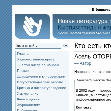
В Бишкеке
Новая литература 
Кыргызстандын жа
Посвящается памяти Чынгыза
Кто есть кт
OK
Главная
Асель ОТОР
Художественная проза
— Автор
— в том числе по жанрам
Поэзия
Направление творчес
Драматургия и киносценарии
Биографические да
Искусствоведческие работы
Критика и литературоведение
В 2002 году — корре
Языкознание
Бишкек", в настояще
Книгоиздание
информационное аген
Журналистика
Контакты:
Публицистика