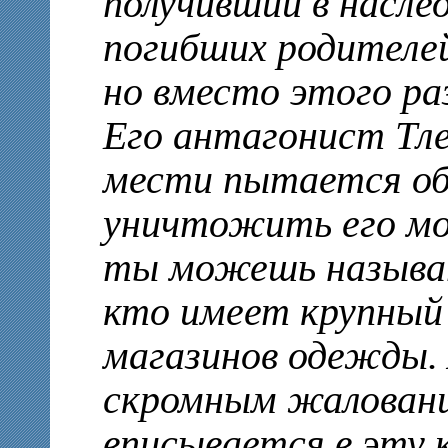
получивший в насле
погибших родителей
но вместо этого р
Его антагонист Тле
мести пытается об
уничтожить его мо
ты можешь называт
кто имеет крупный 
магазинов одежды. 
скромным жаловани
вписывается в эту 