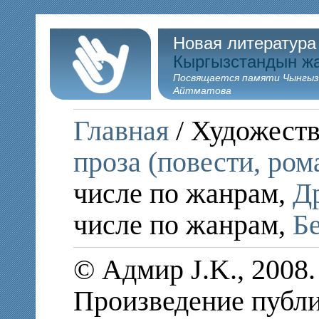
Новая литература
Кыргызстандын ж
Посвящается памяти Чынгыз
Айтматова
Главная
/ Художеств
проза (повести, ром
числе по жанрам,
Д
числе по жанрам,
Б
© Адмир J.K., 2008
Произведение публи