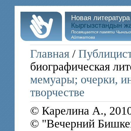
Новая литература
Кыргызстандын ж
Посвящается памяти Чынгыз
Айтматова
Главная
/
Публицис
биографическая лит
мемуары; очерки, и
творчестве
© Карелина А., 201
© "Вечерний Бишкек