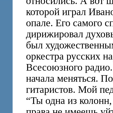
относились. А вот ш
которой играл Иван
опале. Его самого с
дирижировал духов
был художественны
оркестра русских н
Всесоюзного радио.
начала меняться. П
гитаристов. Мой пед
“Ты одна из колонн
права не имеешь уйт