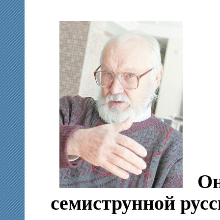
Он
семиструнной русс