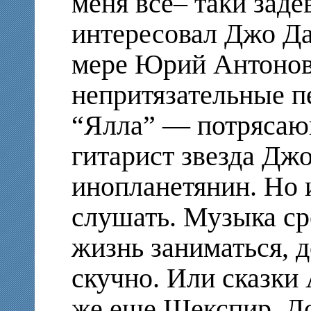
меня все– таки заде
интересовал Джо Да
мере Юрий Антонов.
непритязательные п
“Ялла” — потрясаю
гитарист звезда Д
инопланетянин. Но и
слушать. Музыка ср
жизнь заниматься, 
скучно. Или сказки 
же еще Шекспир, До