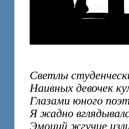
Светлы студенческ
Наивных девочек ку
Глазами юного поэ
Я жадно вглядывалс
Эмоций жгучие изл