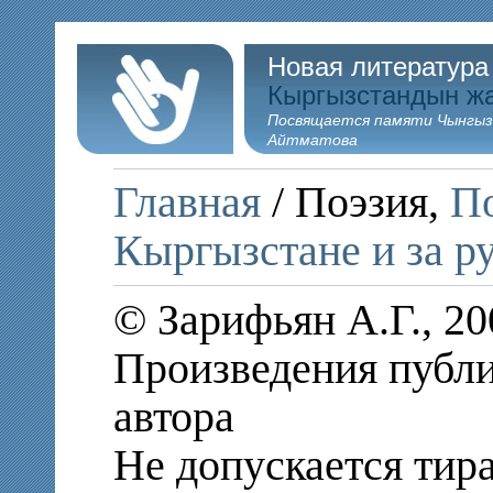
Новая литература
Кыргызстандын ж
Посвящается памяти Чынгыз
Айтматова
Главная
/ Поэзия,
По
Кыргызстане и за р
© Зарифьян А.Г., 2
Произведения публи
автора
Не допускается тир