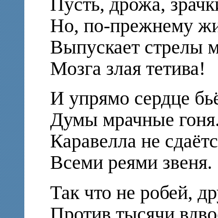
Пусть, дрожа, зрачк
Но, по-прежнему жи
Выпускает стрелы 
Мозга злая тетива!
И упрямо сердце бьё
Думы мрачные гоня
Каравелла не сдаётс
Всеми реями звеня.
Так что не робей, д
Против тысячи вдво