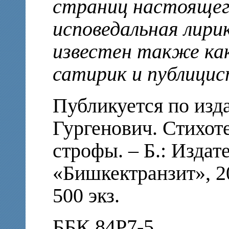
страниц настоящег
исповедальная лири
известен также ка
сатирик и публицис
Публикуется по изд
Гургенович. Стихот
строфы. – Б.: Изда
«Бишкектранзит», 20
500 экз.
ББК 84Р7-5