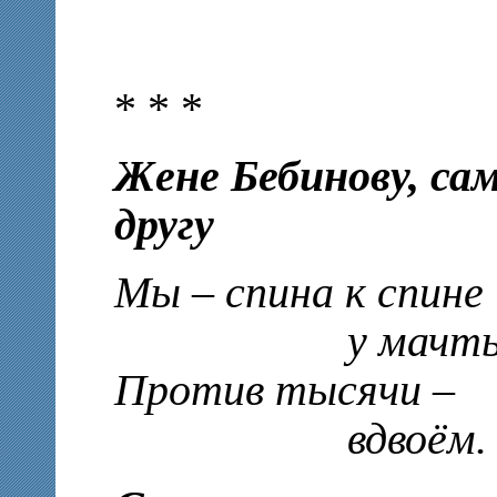
* * *
Жене Бебинову, сам
другу
Мы – спина к спине
у мачты
Против тысячи –
вдвоём.