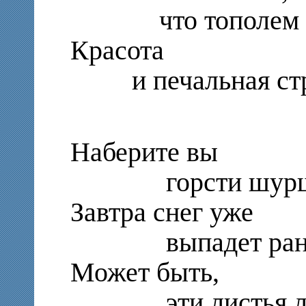
что тополем с
Красота
и печальная стр
Наберите вы
горсти шурш
Завтра снег уже
выпадет ранн
Может быть,
эти листья ле