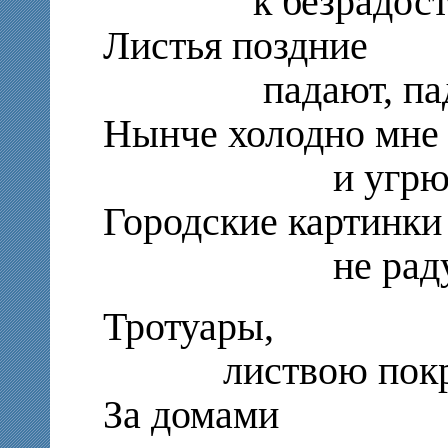
к безрадостны
Листья поздние
падают, пад
Нынче холодно мне
и угрюм
Городские картинки
не радую
Тротуары,
листвою покр
За домами