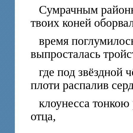
Сумрачным район
твоих коней оборвал
время поглумилось
выпросталась тройст
где под звёздной 
плоти распалив серд
клоунесса тонкою
отца,