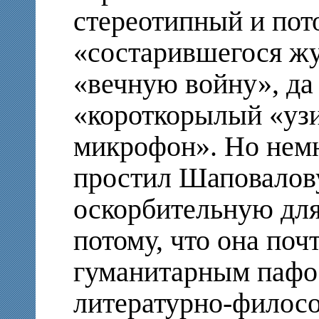
стереотипный и пот
«состарившегося жу
«вечную войну», да
«короткорылый «уз
микрофон».
Но немн
простил Шаповалову
оскорбительную для
потому, что она по
гуманитарным пафо
литературно-филосо