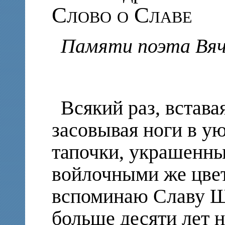
Слово о Славе
Памяти поэта Вяч
Всякий раз,
встава
засовывая ноги в у
тапочки, украшенн
войлочными же цвет
вспоминаю Славу Ш
больше десяти лет н