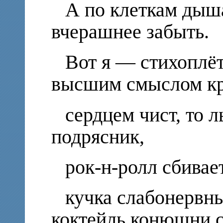
А по клеткам дыша
вчерашнее забыть.
Вот я — стихоплёт
высшим смыслом кр
сердцем чист, то л
подрясник,
рок-н-ролл сбивает
кучка слабонервн
коктейль конюшни с