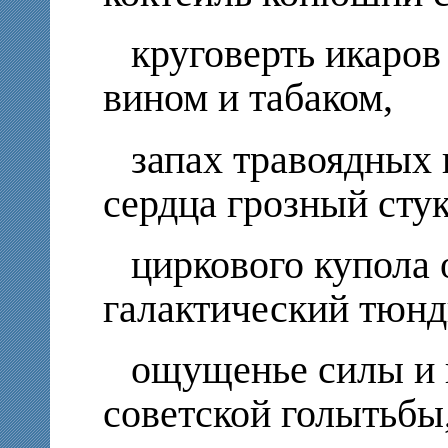
круговерть икаров
вином и табаком,
запах травоядных 
сердца грозный стук
циркового купола
галактический тюн
ощущенье силы и 
советской голытьбы