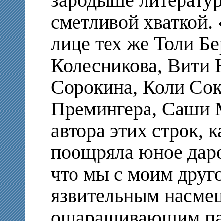
зародыше литератур
сметливой хваткой. 
лице тех же Толи Б
Колесникова, Вити
Сорокина, Коли Сок
Премингера, Саши М
автора этих строк, 
поощряла юное даро
что мы с моим друг
язвительным насме
ошарашивающим пар