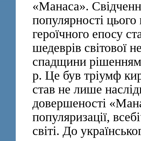
«Манаса». Свідченн
популярності цього 
героїчного епосу ст
шедеврів світової н
спадщини рішенням
р. Це був тріумф ки
став не лише наслі
довершеності «Мана
популяризації, всеб
світі. До українськ