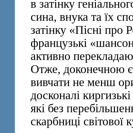
в затінку геніально
сина, внука та їх сп
затінку «Пісні про 
французькі «шансон
активно перекладают
Отже, доконечною є
вивчати не менш ор
досконалі киргизькі 
які без перебільшен
скарбниці світової к