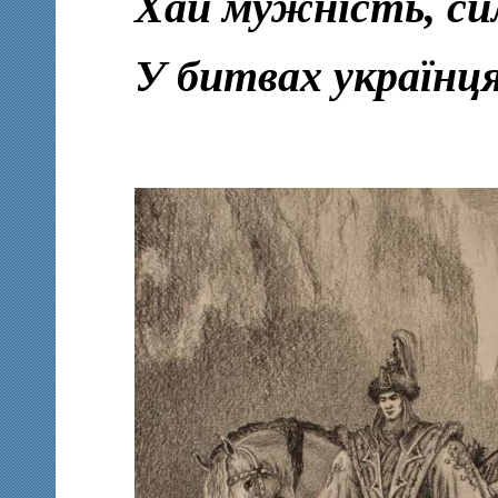
Хай мужність, си
У битвах українц