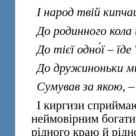
І народ твій кипча
До родинного кола
До тієї одно́ї – їд
До дружиноньки ми
Сумував за якою, 
І киргизи сприйма
неймовірним богати
рідного краю й рідн