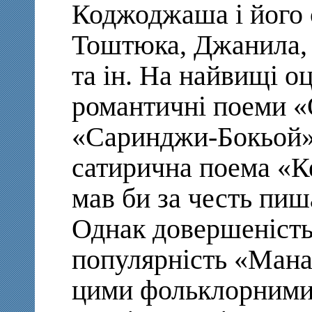
Коджоджаша і його
Тоштюка, Джанила, 
та ін. На найвищі о
романтичні поеми 
«Саринджи-Бокьой»
сатирична поема «К
мав би за честь пиш
Однак довершеність 
популярність «Манас
цими фольклорними 