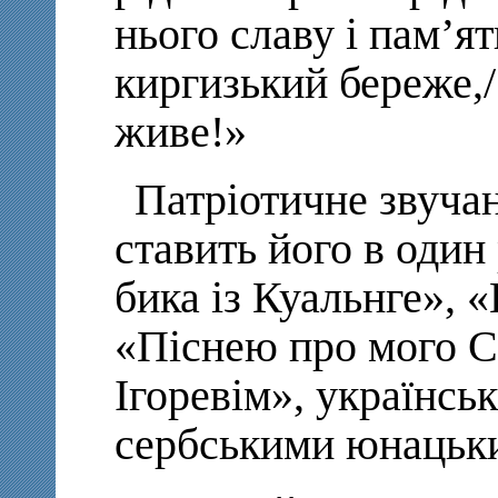
нього славу і пам’я
киргизький береже,/
живе!»
Патріотичне звуча
ставить його в один
бика із Куальнге», 
«Піснею про мого С
Ігоревім», українс
сербськими юнацьк