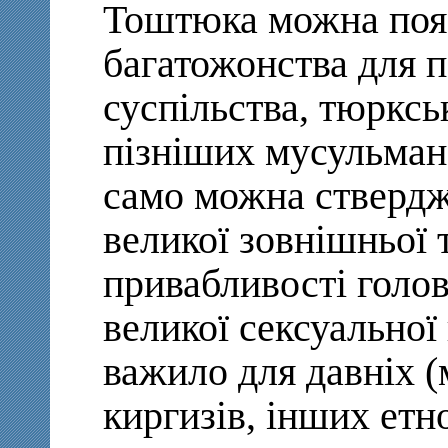
Тоштюка можна поя
багатожонства для п
суспільства, тюркськ
пізніших мусульман
само можна стверджу
великої зовнішньої 
привабливості голов
великої сексуальної
важило для давніх (
киргизів, інших етн