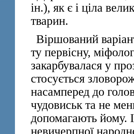
ін.), як є і ціла вел
тварин.
Віршований варіан
ту первісну, міфолог
закарбувалася у про
стосується зловорож
насамперед до голо
чудовиськ та не мен
допомагають йому. І 
невичерпної народно