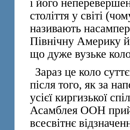
і його неперевершен
століття у світі (чо
називають насампер
Північну Америку й
що дуже вузьке коло
Зараз це коло сутт
після того, як за н
усієї киргизької сп
Асамблея ООН прий
всесвітнє відзначенн