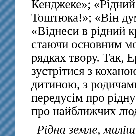
Кенджеке»; «Рідний 
Тоштюка!»; «Він ду
«Віднеси в рідний к
стаючи основним м
рядках твору. Так, 
зустрітися з кохано
дитиною, з родичами
передусім про рідну
про найближчих лю
Рідна земле, миліш