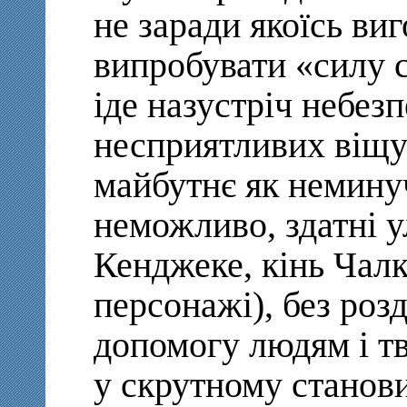
не заради якоїсь виг
випробувати «силу 
іде назустріч небез
несприятливих віщу
майбутнє як неминуч
неможливо, здатні 
Кенджеке, кінь Чалк
персонажі), без роз
допомогу людям і т
у скрутному станов