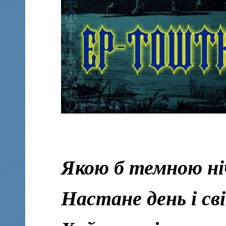
Якою б темною ніч
Настане день і с