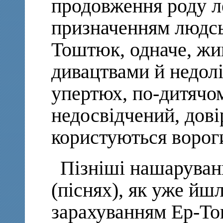
продовження роду л
призначенням людськ
Тоштюк, одначе, жив
дивацтвами й недол
упертюх, по-дитячо
недосвідчений, дові
користуються ворог
Пізніші нашаруван
(піснях), як уже йш
зарахуванням Ер-То