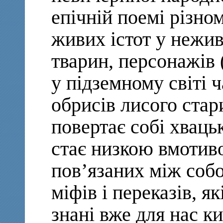
епічній поемі різно
живих істот у нежив
тварин, персонажів
у підземному світі ч
обрисів лисого стар
повертає собі хваць
стає низкою вмотив
пов’язаних між соб
міфів і переказів, я
знані вже для нас ки