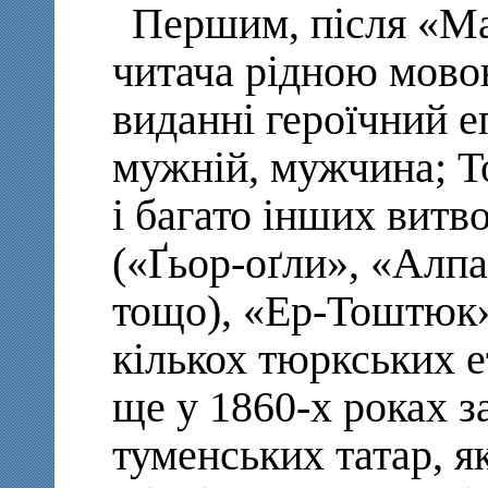
Першим, після «Ма
читача рідною мово
виданні героїчний 
мужній, мужчина; Т
і багато інших витв
(«Ґьор-оґли», «Алп
тощо), «Ер-Тоштюк»
кількох тюркських е
ще у 1860-х роках з
туменських татар, я