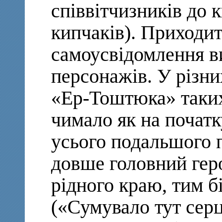
співвітчизників до 
кипчаків). Приходит
самоусвідомлення ви
персонажів. У різни
«Ер-Тоштюка» таких
чимало як на початк
усього подальшого п
довше головний геро
рідного краю, тим б
(«Сумувало тут серц