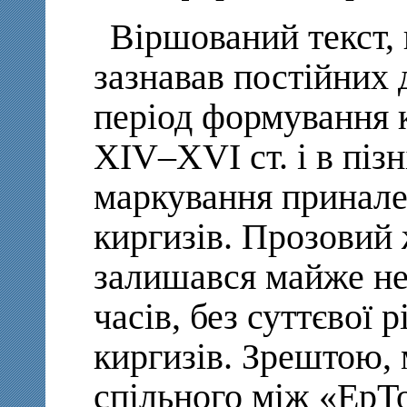
Віршований текст, 
зазнавав постійних 
період формування 
XIV–XVI ст. і в піз
маркування принал
киргизів. Прозовий 
залишався майже не
часів, без суттєвої р
киргизів. Зрештою,
спільного між «ЕрТ