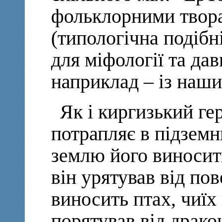
фольклорними твор
(типологічна подіб
для міфології та да
наприклад – із наш
Як і киргизький г
потрапляє в підземни
землю його виносит
він урятував від по
виносить птах, чиїх
порятував від дракон