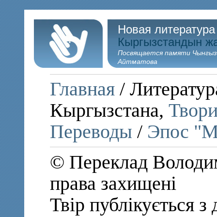
Новая литература
Кыргызстандын ж
Посвящается памяти Чынгыз
Айтматова
Главная
/ Литератур
Кыргызстана,
Твори
Переводы
/
Эпос "М
© Переклад Володим
права захищені
Твір публікується з