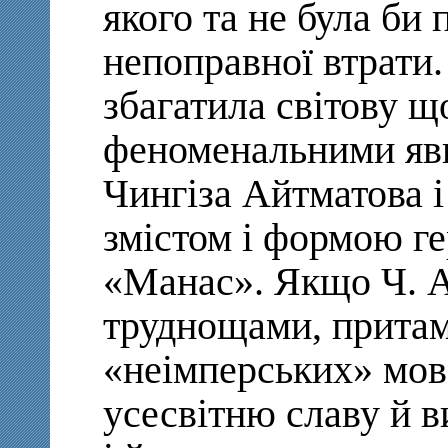
якого та не була би
непоправної втрати.
збагатила світову 
феноменальними яв
Чингіза Айтматова і
змістом і формою г
«Манас». Якщо Ч. Ай
труднощами, прита
«неімперських» мов 
усесвітню славу й в