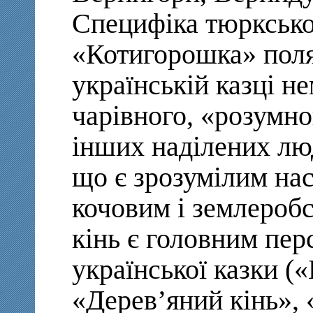
Специфіка тюркськог
«Котигорошка» поля
українській казці н
чарівного, «розумно
інших наділених лю
що є зрозумілим нас
кочовим і землероб
кінь є головним пер
української казки (
«Дерев’яний кінь», 