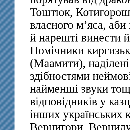
Тоштюк, Котигорошк
власного м’яса, аби
й нарешті винести 
Помічники киргизьк
(Маамити), наділен
здібностями неймові
найменші звуки тощ
відповідників у каз
інших українських к
Вернигори, Вернидуб