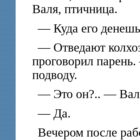
Валя, птичница.
—
Куда его денеш
—
Отведают колх
проговорил парень.
подводу.
—
Это он?.. — Вал
—
Да.
Вечером после раб