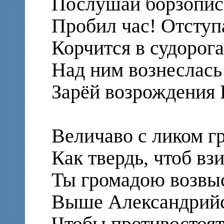
Послушай борзописе
Пробил час! Отступ
Корчится в судорог
Над ним вознеслась 
Зарёй возрождения 
Величаво с ликом г
Как твердь, чтоб вз
Ты громадою возвыс
Выше Александрийс
Чтобы противостоят