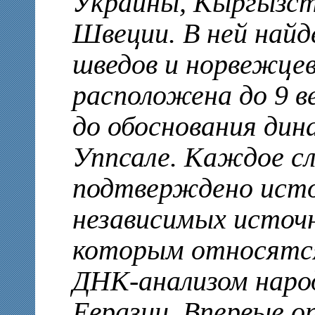
Украины, Кыргызст
Швеции. В ней найд
шведов и норвежцев
расположена до 9 в
до обоснования дин
Уппсале. Каждое с
подтверждено исто
независимых источн
которым относятс
ДНК-анализом наро
Евразии. Впервые о