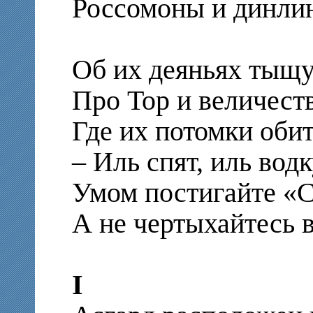
Россомоны и динли
Об их деяньях тыщу 
Про Тор и величест
Где их потомки оби
– Иль спят, иль вод
Умом постигайте «С
А не чертыхайтесь 
I