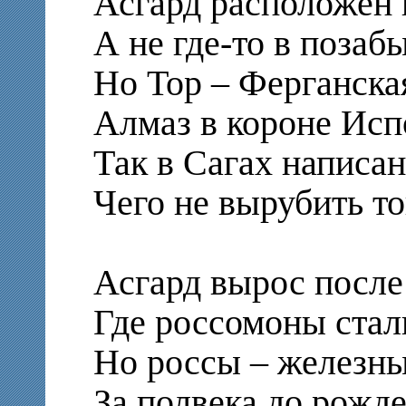
Асгард расположен н
А не где-то в позаб
Но Тор – Ферганска
Алмаз в короне Исп
Так в Сагах написан
Чего не вырубить т
Асгард вырос после
Где россомоны стал
Но россы – железны
За полвека до рожд