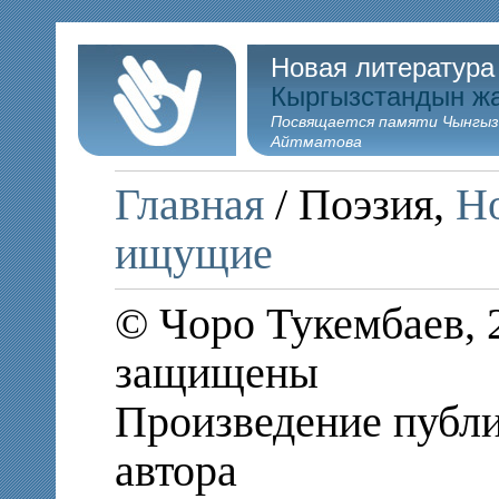
Новая литература
Кыргызстандын ж
Посвящается памяти Чынгыз
Айтматова
Главная
/ Поэзия,
Но
ищущие
© Чоро Тукембаев, 
защищены
Произведение публи
автора