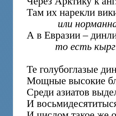
Через Арктику к ан
Там их нарекли вик
или норманна
А в Евразии – динли
то есть кырг
Те голубоглазые ди
Мощные высокие б
Среди азиатов выде
И восьмидесятитыс
И числом такое же 