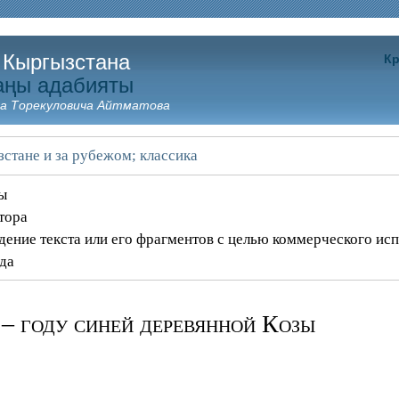
 Кыргызстана
Кр
аңы адабияты
а Торекуловича Айтматова
зстане и за рубежом; классика
ны
тора
дение текста или его фрагментов с целью коммерческого ис
ода
 году синей деревянной Козы