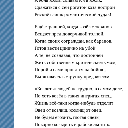
А коль козлы сбиваются в косяк,
Сражаться с сей рогатой коза нострой
Рискнёт лишь романтический чудак!
Ещё страшней, когда козёл с экранов
Вещает пред доверчивой толпой,
Когда своих сограждан, как баранов,
Готов вести цинично на убой.
А те, не сознавая, что достойней
Жить собственным критическим умом,
Порой и сами просятся на бойню,
Вытягиваясь в струнку пред козлом.
«Козлить» людей не трудно, в самом деле,
Но хоть козёл в таких интригах спец,
Жизнь всё-таки когда-нибудь отделит
Овец от козлищ, козлищ от овец.
Не будем егозить, глотая слёзы,
Покорно козырять и рабски льстить.