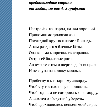
предновогодние строки
от любящего вас А. Зарифьяна
Настройся-ка, народ, на лад хороший,
Припомни астрологии азы! –
Последний круг осиливает Лошадь,
А там раздастся блеянье Козы.
Она весьма капризна, своенравна,
Остры её бодливые рога,
Ан вместе с тем и шерсть даёт исправно,
И не скупа на кринку молока.
Прибегну я к гитарному аккорду,
Чтоб эту гостью новую привлечь,
Чтоб год нам не состроил козью морду,
А захотел от бедствий уберечь;
Чтоб вдохновились пеньем моей лиры,