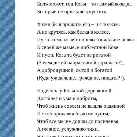
Быть может, год Козы – тот самый козырь,
Который не пристало упустить!
Хотел бы я прожить его – и с толком,
А не крутясь, как белка в колесе.
Пусть семь козлят пошлют подальше волка 
К своей же маме, к доблестной Козе.
И пусть Коза та будет не рогатой
(Зачем детей напраслиной стращать?),
А добродушной, сытой и богатой
(Куда уж дальше, граждане, нищать?!).
Надеюсь, у Козы той деревянной
Достанет и ума и доброты,
Чтоб жизнь совсем не вышла окаянной
И чтоб прилавки были не пусты;
Чтоб все мы не дошли до посиненья,
А главное, услужливо тихи,
Не стали бы козлами отпущенья