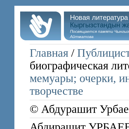
Новая литература
Кыргызстандын ж
Посвящается памяти Чынгыз
Айтматова
Главная
/
Публицис
биографическая лит
мемуары; очерки, и
творчестве
© Абдурашит Урбае
Абдирашит УРБАЕ