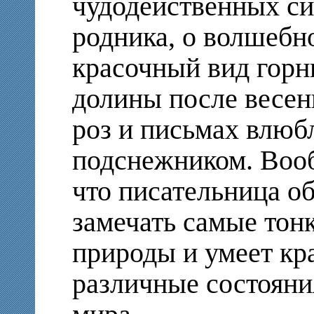
чудодейственных си
родника, о волшебн
красочный вид горн
долины после весен
роз и письмах влюб
подснежником. Вооб
что писательница о
замечать самые тон
природы и умеет кр
различные состоян