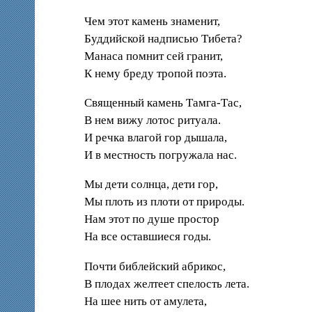
Чем этот камень знаменит,
Буддийской надписью Тибета?
Манаса помнит сей гранит,
К нему бреду тропой поэта.
Священный камень Тамга-Тас,
В нем вижу лотос ритуала.
И речка влагой гор дышала,
И в местность погружала нас.
Мы дети солнца, дети гор,
Мы плоть из плоти от природы.
Нам этот по душе простор
На все оставшиеся годы.
Почти библейский абрикос,
В плодах желтеет спелость лета.
На шее нить от амулета,