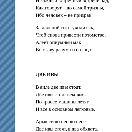
И каждый встречный встрече рад,
Как говорят – до самой тризны,
Ибо человек – не призрак.
За дальний сырт уходит як,
Чтоб снова привести потомство.
Алеет опиумный мак
Во славу разума и солнца.
ДВЕ ИВЫ
В аиле две ивы стоят,
Две ивы стоят вековые.
По трассе машины летят,
И все в основном легковые.
Арык свою песню несет.
Две ивы стоят, в два обхвата.