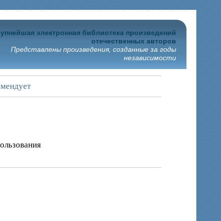
упнейшая электронная библиотека произведений
отечественных авторов
Представлены произведения, созданные за годы
независимости
омендует
пользования