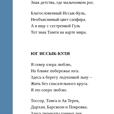
Знак детства, где мальчонком рос.
Благословенный Иссык-Куль,
Необъяснимый цвет сапфира.
А я ищу с сестренкой Гуль
Тот знак Тамги на карте мира.
ЮГ ИССЫК-КУЛЯ
Я север озера люблю,
Но ближе побережье юга.
Здесь к берегу лодчонкой льну –
Жить без спасательного круга.
Я это озеро люблю.
Тоссор, Тамга и Ак Терек,
Дархан, Барскоон и Покровка.
Здесь перекаты горных рек,