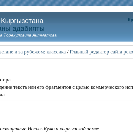
 Кыргызстана
Кр
аңы адабияты
а Торекуловича Айтматова
зстане и за рубежом; классика
/
Главный редактор сайта рек
втора
дение текста или его фрагментов с целью коммерческого ис
ода
посвященные Иссык-Кулю и кыргызской земле.