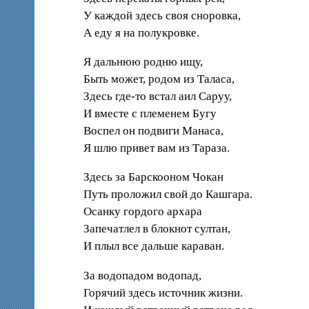
У каждой здесь своя сноровка,
А еду я на полукровке.
Я дальнюю родню ищу,
Быть может, родом из Таласа,
Здесь где-то встал аил Саруу,
И вместе с племенем Бугу
Воспел он подвиги Манаса,
Я шлю привет вам из Тараза.
Здесь за Барскооном Чокан
Путь проложил свой до Кашгара.
Осанку гордого архара
Запечатлел в блокнот султан,
И плыл все дальше караван.
За водопадом водопад,
Горячий здесь источник жизни.