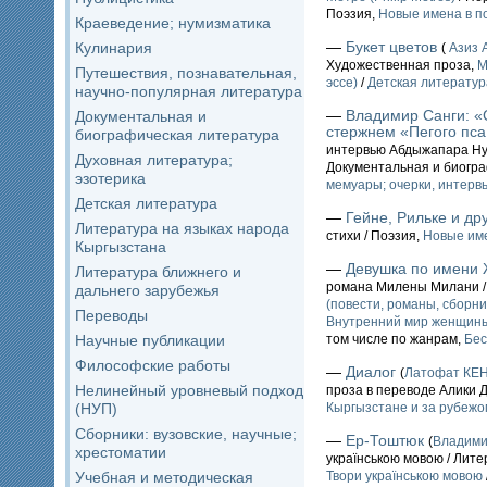
Поэзия,
Новые имена в п
Краеведение; нумизматика
—
Букет цветов
Кулинария
(
Азиз 
Художественная проза,
М
Путешествия, познавательная,
эссе)
/
Детская литератур
научно-популярная литература
—
Владимир Санги: «С
Документальная и
стержнем «Пегого пс
биографическая литература
интервью Абдыжапара Ну
Духовная литература;
Документальная и биогр
эзотерика
мемуары; очерки, интервь
Детская литература
—
Гейне, Рильке и др
Литература на языках народа
стихи / Поэзия,
Новые име
Кыргызстана
—
Девушка по имени
Литература ближнего и
романа Милены Милани /
дальнего зарубежья
(повести, романы, сборни
Переводы
Внутренний мир женщины
Научные публикации
том числе по жанрам,
Бес
Философские работы
—
Диалог
(
Латофат КЕ
Нелинейный уровневый подход
проза в переводе Алики 
(НУП)
Кыргызстане и за рубежо
Сборники: вузовские, научные;
—
Ер-Тоштюк
(
Владим
хрестоматии
українською мовою / Лит
Учебная и методическая
Твори українською мовою