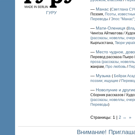
рубежом; классика
/
Пере
—
Манас
(
Светлана С
ГУРУ
Поэзия,
Поэты, известные
Переводы
/
Эпос "Манас"
—
Мати-Олениця
(
Вла
Чингiза Айтматова / Худ
(рассказы, новеллы, очерк
Кыргызстана,
Твори укра
—
Место чудное, дов
Перевод рассказа Пьеро 
проза (рассказы, новеллы,
жанрам,
Про любовь
/
Пе
—
Музыка
(
Бейрак Аса
поэзии; ищущие
/
Перево
—
Новолуние и други
Сборник рассказов / Худ
(рассказы, новеллы, очерк
Переводы
)
Страницы: 1 |
2
→
»
Внимание! Приглаша