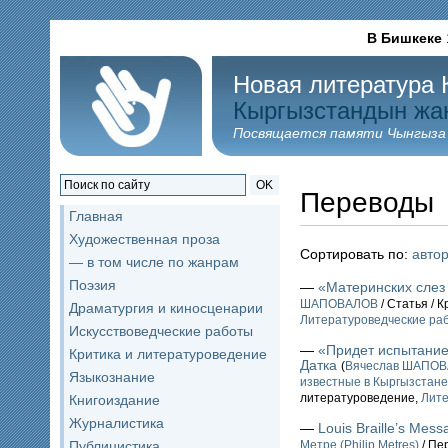
В Бишкеке
Новая литература 
Кыргызстандын жа
Посвящается памяти Чынгыза
OK
Переводы
Главная
Художественная проза
Сортировать по:
авто
— в том числе по жанрам
Поэзия
—
«Материнских слез 
ШАПОВАЛОВ
/ Статья / 
Драматургия и киносценарии
Литературоведческие ра
Искусствоведческие работы
—
«Придет испытание
Критика и литературоведение
Датка
(
Вячеслав ШАПО
Языкознание
известные в Кыргызстане 
литературоведение,
Лите
Книгоиздание
Журналистика
—
Louis Braille’s Mes
Публицистика
Метре (Philip Metres)
/ Пе