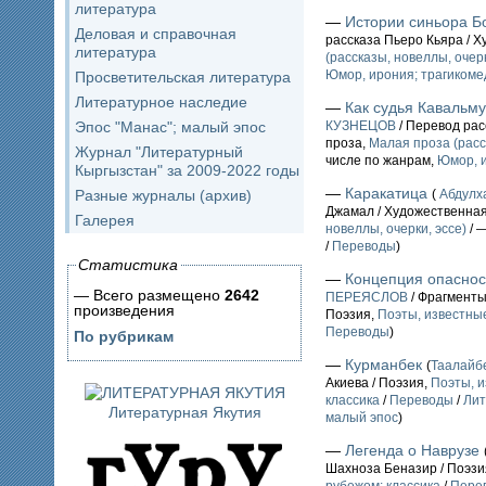
литература
—
Истории синьора Б
Деловая и справочная
рассказа Пьеро Кьяра / 
литература
(рассказы, новеллы, очерк
Юмор, ирония; трагикоме
Просветительская литература
Литературное наследие
—
Как судья Кавальм
Эпос "Манас"; малый эпос
КУЗНЕЦОВ
/ Перевод рас
проза,
Малая проза (расс
Журнал "Литературный
числе по жанрам,
Юмор, и
Кыргызстан" за 2009-2022 годы
—
Каракатица
Разные журналы (архив)
(
Абдулх
Джамал / Художественная
Галерея
новеллы, очерки, эссе)
/ 
/
Переводы
)
Статистика
—
Концепция опаснос
— Всего размещено
2642
ПЕРЕЯСЛОВ
/ Фрагменты
произведения
Поэзия,
Поэты, известные
Переводы
)
По рубрикам
—
Курманбек
(
Таалай
Акиева / Поэзия,
Поэты, и
классика
/
Переводы
/
Лит
Литературная Якутия
малый эпос
)
—
Легенда о Наврузе
Шахноза Беназир / Поэзи