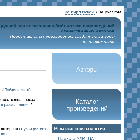
на кыргызском
/ на русском
Крупнейшая электронная библиотека произведений
отечественных авторов
Представлены произведения, созданные за годы
независимости
Авторы
я /
Публицистика
)
удожественная проза,
Каталог
я и размышления
/
произведений
Редакционная коллегия
-интервью /
Публицистика
гия
)
Наристе АЛИЕВА