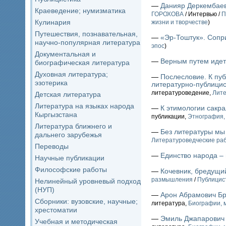
—
Данияр Деркембаев
Краеведение; нумизматика
ГОРОХОВА
/ Интервью /
П
Кулинария
жизни и творчестве
)
Путешествия, познавательная,
—
«Эр-Тоштук». Сопри
научно-популярная литература
эпос
)
Документальная и
—
Верным путем иде
биографическая литература
Духовная литература;
—
Послесловие. К пуб
эзотерика
литературно-публицис
литературоведение,
Лите
Детская литература
Литература на языках народа
—
К этимологии сакр
Кыргызстана
публикации,
Этнография,
Литература ближнего и
—
Без литературы мы
дальнего зарубежья
Литературоведческие ра
Переводы
—
Единство народа – 
Научные публикации
Философские работы
—
Кочевник, бредущи
размышления
/
Публицис
Нелинейный уровневый подход
(НУП)
—
Арон Абрамович Б
Сборники: вузовские, научные;
литература,
Биографии, м
хрестоматии
—
Эмиль Джапарович
Учебная и методическая