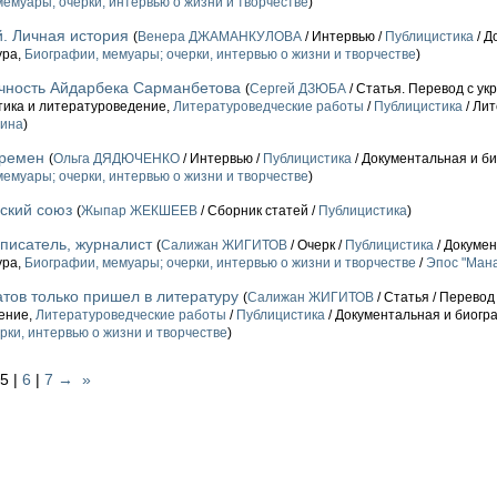
емуары; очерки, интервью о жизни и творчестве
)
. Личная история
(
Венера ДЖАМАНКУЛОВА
/ Интервью /
Публицистика
/ Д
ура,
Биографии, мемуары; очерки, интервью о жизни и творчестве
)
чность Айдарбека Сарманбетова
(
Сергей ДЗЮБА
/ Статья. Перевод с укр
тика и литературоведение,
Литературоведческие работы
/
Публицистика
/ Ли
аина
)
времен
(
Ольга ДЯДЮЧЕНКО
/ Интервью /
Публицистика
/ Документальная и б
емуары; очерки, интервью о жизни и творчестве
)
ский союз
(
Жыпар ЖЕКШЕЕВ
/ Сборник статей /
Публицистика
)
писатель, журналист
(
Салижан ЖИГИТОВ
/ Очерк /
Публицистика
/ Докумен
ура,
Биографии, мемуары; очерки, интервью о жизни и творчестве
/
Эпос "Мана
тов только пришел в литературу
(
Салижан ЖИГИТОВ
/ Статья / Перево
ение,
Литературоведческие работы
/
Публицистика
/ Документальная и биогр
рки, интервью о жизни и творчестве
)
 5 |
6
|
7
→
»