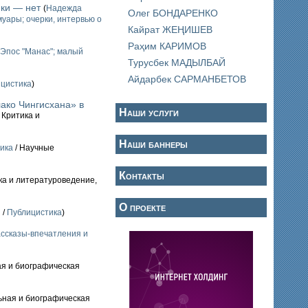
ики — нет
(
Надежда
Олег БОНДАРЕНКО
уары; очерки, интервью о
Кайрат ЖЕҢИШЕВ
Раҳим КАРИМОВ
Эпос "Манас"; малый
Турусбек МАДЫЛБАЙ
Айдарбек САРМАНБЕТОВ
цистика
)
ако Чингисхана» в
Наши услуги
/ Критика и
Наши баннеры
ика
/ Научные
Контакты
ика и литературоведение,
О проекте
 /
Публицистика
)
ассказы-впечатления и
ая и биографическая
ьная и биографическая