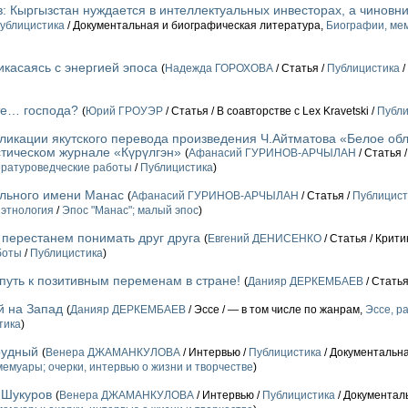
: Кыргызстан нуждается в интеллектуальных инвесторах, а чиновн
ублицистика
/ Документальная и биографическая литература,
Биографии, мем
касаясь с энергией эпоса
(
Надежда ГОРОХОВА
/ Статья /
Публицистика
/
те… господа?
(
Юрий ГРОУЭР
/ Статья / В соавторстве с Lex Kravetski /
Публи
ликации якутского перевода произведения Ч.Айтматова «Белое обл
тическом журнале «Күрүлгэн»
(
Афанасий ГУРИНОВ-АРЧЫЛАН
/ Статья 
ратуроведческие работы
/
Публицистика
)
ального имени Манас
(
Афанасий ГУРИНОВ-АРЧЫЛАН
/ Статья /
Публицист
 этнология
/
Эпос "Манас"; малый эпос
)
 перестанем понимать друг друга
(
Евгений ДЕНИСЕНКО
/ Статья / Крит
боты
/
Публицистика
)
путь к позитивным переменам в стране!
(
Данияр ДЕРКЕМБАЕВ
/ Статья
й на Запад
(
Данияр ДЕРКЕМБАЕВ
/ Эссе / — в том числе по жанрам,
Эссе, р
тика
)
рудный
(
Венера ДЖАМАНКУЛОВА
/ Интервью /
Публицистика
/ Документальн
емуары; очерки, интервью о жизни и творчестве
)
 Шукуров
(
Венера ДЖАМАНКУЛОВА
/ Интервью /
Публицистика
/ Документал