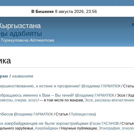
В Бишкеке
8 августа 2026,
23:56
Кыргызстана
ңы адабияты
 Торекуловича Айтматова
ика
орам
/
названиям
вершенствованию, к истине и прозрению!
(
Владимир ГАРМАТЮК
/ Стать
 обращаюсь именно к Вам – Вы гений!
(
Владимир ГАРМАТЮК
/ Эссе / Х
овеллы, очерки, эссе)
/ — в том числе по жанрам,
Эссе, рассказы-впечатлени
лбесов
(
Владимир ГАРМАТЮК
/ Статья /
Публицистика
)
х азербайджанцев не были зороастрийцами
(
Гасан ГАСАНОВ
/ Статья
дальнего зарубежья,
Азербайджан
/ Научные публикации,
Этнография, этноло