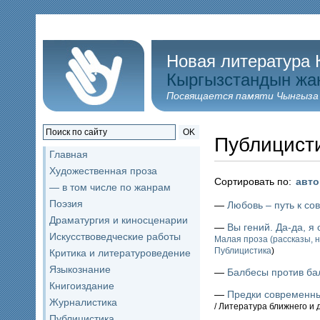
Новая литература 
Кыргызстандын жа
Посвящается памяти Чынгыза
OK
Публицист
Главная
Художественная проза
Сортировать по:
авт
— в том числе по жанрам
Поэзия
—
Любовь – путь к со
Драматургия и киносценарии
—
Вы гений. Да-да, я
Искусствоведческие работы
Малая проза (рассказы, н
Публицистика
)
Критика и литературоведение
Языкознание
—
Балбесы против ба
Книгоиздание
—
Предки современны
Журналистика
/ Литература ближнего и 
Публицистика