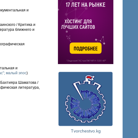
окументальная и
аинского / Критика и
тература ближнего и
иографическая
тальная и
с"; малый эпос
)
д Бахтияра Шаматова /
афическая литература,
Tvorchestvo.kg