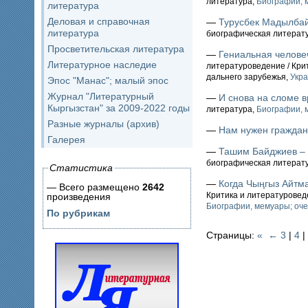
литература,
Биографии, м
литература
Деловая и справочная
—
Турусбек Мадылбай
литература
биографическая литерат
Просветительская литература
—
Гениальная челове
Литературное наследие
литературоведение / Кри
дальнего зарубежья,
Укр
Эпос "Манас"; малый эпос
Журнал "Литературный
—
И снова на сломе 
Кыргызстан" за 2009-2022 годы
литература,
Биографии, м
Разные журналы (архив)
—
Нам нужен граждан
Галерея
—
Ташим Байджиев – 
биографическая литерат
Статистика
—
Когда Чыңгыз Айтма
— Всего размещено
2642
Критика и литературовед
произведения
Биографии, мемуары; оче
По рубрикам
Страницы:
«
←
3
|
4
|