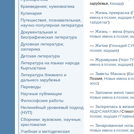
зарубежья,
Канада
)
Краеведение; нумизматика
—
Жизнь прекрасна
Кулинария
(
имена в поэзии; ищущие
Путешествия, познавательная,
табуретка"
)
научно-популярная литература
—
Жизнь – жена
Документальная и
(
Нург
Новые имена в поэзии; 
биографическая литература
Духовная литература;
—
Житие
(
Геннадий СУ
эзотерика
поэзии; ищущие
)
Детская литература
—
Журавушка
(
Чоро Т
Литература на языках народа
имена в поэзии; ищущие
)
Кыргызстана
—
Заветы Манаса
(
Ва
Литература ближнего и
Поэзия,
Новые имена в п
дальнего зарубежья
эпос
)
Переводы
—
Запомни меня тако
Научные публикации
Новые имена в поэзии; 
Философские работы
—
Затерялась в жизни
Нелинейный уровневый подход
АБДУСАМАТОВА
/ Стихот
(НУП)
поэзии; ищущие
/
Главный
Сборники: вузовские, научные;
хрестоматии
—
Зачарованная ночь
Новые имена в поэзии; 
Учебная и методическая