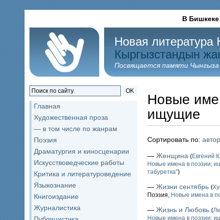
В Бишкеке
Новая литература 
Кыргызстандын жа
Посвящается памяти Чынгыза
OK
Новые имен
Главная
ищущие
Художественная проза
— в том числе по жанрам
Сортировать по:
авто
Поэзия
Драматургия и киносценарии
—
Женщина
(
Евгений
Искусствоведческие работы
Новые имена в поэзии; 
табуретка"
)
Критика и литературоведение
Языкознание
—
Жизни сентябрь
(
Ху
Поэзия,
Новые имена в п
Книгоиздание
Журналистика
—
Жизнь и Любовь
(
Л
Новые имена в поэзии; 
Публицистика