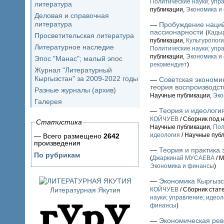
Политические науки; упр
литература
публикации,
Экономика и
Деловая и справочная
литература
—
Пробуждение наций
пассионарности
(
Кады
Просветительская литература
публикации,
Культурологи
Литературное наследие
Политические науки; упр
публикации,
Экономика и
Эпос "Манас"; малый эпос
рекомендует
)
Журнал "Литературный
Кыргызстан" за 2009-2022 годы
—
Советская экономик
теория воспроизводст
Разные журналы (архив)
Научные публикации,
Эко
Галерея
—
Теория и идеологи
КОЙЧУЕВ
/ Сборник под н
Статистика
Научные публикации,
Пол
идеология
/ Научные пуб
— Всего размещено
2642
произведения
—
Теория и практика
По рубрикам
(
Джаркинай МУСАЕВА
/ М
Экономика и финансы
)
—
Экономика Кыргызс
Литературная Якутия
КОЙЧУЕВ
/ Сборник стат
науки; управление; идеол
финансы
)
—
Экономическая рев