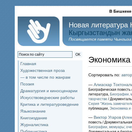
В Бишкеке
Новая литература 
Кыргызстандын жа
Посвящается памяти Чынгыза
OK
Экономика
Главная
Художественная проза
Сортировать по:
авто
— в том числе по жанрам
Поэзия
—
Алиаскар Токтонал
Биографическая повесть 
Драматургия и киносценарии
литература,
Биографии, м
Искусствоведческие работы
творчестве
/ Документаль
Серия "Жизнь замечател
Критика и литературоведение
публикации,
Экономика и
Языкознание
—
Виктор Угаров
Книгоиздание
(
Алек
повесть / Документальна
Журналистика
Биографии, мемуары; оче
Публицистика
Документальная и биогр