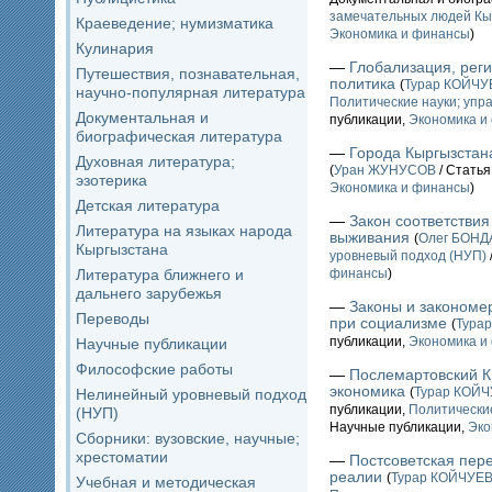
замечательных людей Кы
Краеведение; нумизматика
Экономика и финансы
)
Кулинария
—
Глобализация, рег
Путешествия, познавательная,
политика
(
Турар КОЙЧУ
научно-популярная литература
Политические науки; упр
Документальная и
публикации,
Экономика и
биографическая литература
—
Города Кыргызстана
Духовная литература;
(
Уран ЖУНУСОВ
/ Статья
эзотерика
Экономика и финансы
)
Детская литература
—
Закон соответстви
Литература на языках народа
выживания
(
Олег БОН
Кыргызстана
уровневый подход (НУП)
Литература ближнего и
финансы
)
дальнего зарубежья
—
Законы и закономе
Переводы
при социализме
(
Тура
публикации,
Экономика и
Научные публикации
Философские работы
—
Послемартовский Кы
экономика
(
Турар КОЙ
Нелинейный уровневый подход
публикации,
Политические
(НУП)
Научные публикации,
Эко
Сборники: вузовские, научные;
хрестоматии
—
Постсоветская пере
реалии
(
Турар КОЙЧУЕ
Учебная и методическая