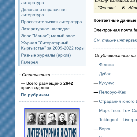
школу, взявшись за 
литература
"Феникс". – Б.: Айа
Деловая и справочная
литература
Контактные данные
Просветительская литература
Литературное наследие
Электронная почта fen
Эпос "Манас"; малый эпос
См. также интервь
Журнал "Литературный
Кыргызстан" за 2009-2022 годы
Разные журналы (архив)
Опубликованные на 
Галерея
—
Феникс
—
Дубал
Статистика
—
Күкүнүс
— Всего размещено
2642
произведения
—
Пелорус-Жек
По рубрикам
—
Страдания юного 
—
Марк Твен. Том С
—
Toktogool – Liverpo
—
Ворон