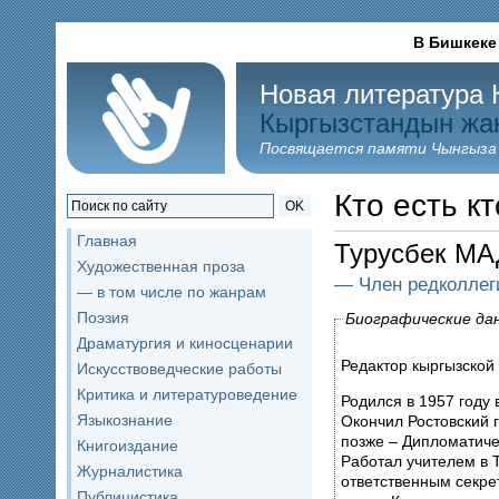
В Бишкеке
Новая литература 
Кыргызстандын жа
Посвящается памяти Чынгыза
Кто есть кт
OK
Главная
Турусбек М
Художественная проза
— Член редколлег
— в том числе по жанрам
Поэзия
Биографические да
Драматургия и киносценарии
Редактор кыргызской
Искусствоведческие работы
Критика и литературоведение
Родился в 1957 году в
Языкознание
Окончил Ростовский 
позже – Дипломатиче
Книгоиздание
Работал учителем в Т
Журналистика
ответственным секре
Публицистика