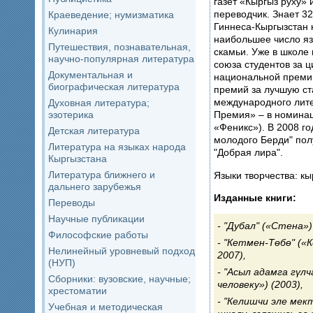
газет «Кыргыз руху» 
переводчик. Знает 32
Краеведение; нумизматика
Гиннеса-Кыргызстан 
Кулинария
наибольшее число яз
Путешествия, познавательная,
скамьи. Уже в школе
научно-популярная литература
союза студентов за ц
Документальная и
национальной премии
биографическая литература
премий за лучшую ст
международного лите
Духовная литература;
эзотерика
Премия» – в номинац
«Феникс»). В 2008 го
Детская литература
молодого Берди" по
Литература на языках народа
"Добрая лира".
Кыргызстана
Литература ближнего и
Языки творчества: кы
дальнего зарубежья
Изданные книги:
Переводы
Научные публикации
"Дубал" («Стена») 
Философские работы
"Кетмен-Төбө" («К
Нелинейный уровневый подход
2007),
(НУП)
"Асыл адамга гүлч
Сборники: вузовские, научные;
человеку») (2003),
хрестоматии
"Келишчи эле мект
Учебная и методическая