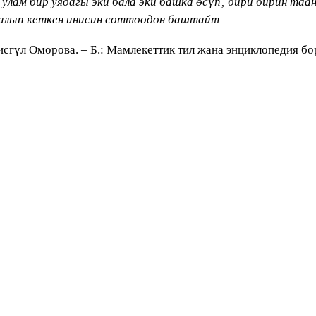
 улам бир уядагы эки бала эки башка өсүп‚ бири бирин та
и алып кеткен инисин соттоодон баштайт
сгүл Оморова. – Б.: Мамлекеттик тил жана энциклопедия бор