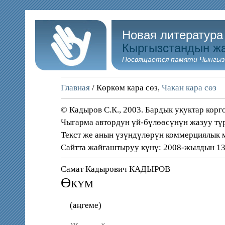
Новая литература
Кыргызстандын ж
Посвящается памяти Чынгыз
Главная
/ Көркөм кара сөз,
Чакан кара сөз
© Кадыров С.К., 2003. Бардык укуктар корг
Чыгарма автордун үй-бүлөөсүнүн жазуу тү
Текст же анын үзүндүлөрүн коммерциялык м
Сайтта жайгаштыруу күнү: 2008-жылдын 13
Самат Кадырович КАДЫРОВ
Өкүм
(аңгеме)