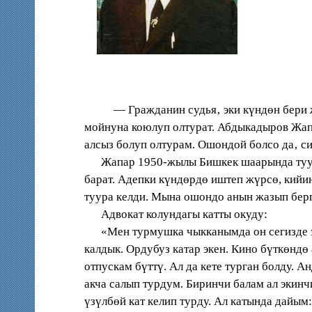
— Гражданин судья‚ эки күндөн бери ж
мойнуна коюлуп олтурат. Абдыкадыров Жап
алсыз болуп олтурам. Ошондой болсо да‚ с
Жапар 1950-жылы Бишкек шаарында туулган
барат. Адепки күндөрдө иштеп жүрсө, кийин
туура келди. Мына ошондо анын жазып бер
Адвокат колундагы катты окуду:
«Мен турмушка чыкканымда он сегизде эле
калдык. Ордубуз катар экен. Кино бүткөндө
отпускам бүттү. Ал да кете турган болду. А
акча салып турдум. Биринчи балам ал экинч
үзүлбөй кат келип турду. Ал катында дай