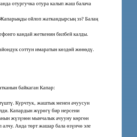
анда отургучка отура калып жаш балача
 Жапарыңды ойлоп жаткандырсың ээ? Балаң
фонго кандай жеткенин билбей калды.
йондук соттун имаратын көздөй жөнөдү.
тканын байкаган Капар:
түштү. Курчтук‚ жаштык менен ачуусун
илди. Капардын жүрөгү бир нерсени
ы анын жүзүнөн мынчалык ачууну көргөн
 алчу. Анда төрт жашар бала өзүнчө эле