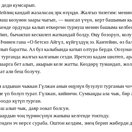
 деди кумсарып.
лиң кандай жазаласаң эрк өзүңдө. Жалгыз тилегим: менин
ш көзүнөн заары чыгып‚ — мансап үчүн‚ керт башынын кыз
ткенде ордунда калып өткөргөн турмуш менин башыма келбе
п‚ бычактап кескилеп жаткандай болду. Өңү бозоруп‚ колу
Ичинен гана «О бетсиз Айгүл‚ күйгүздүң ээ. Кантейин‚ өз б
ып баратты. Ал бул калыбында катып олтура берди. Оозуна
турганда жалгыз калганын сезди. Иретсиз кадам шилтеп‚ ара
шаарга бет алып‚ акырын келе жатты. Көздөрү тумандап‚ жол
т али беш болучу.
лдынан чыккан Гүлжан анын өңүнүн бузулуп турганын чочу
 үп болуп турат. Гүлжан‚ кийинчи. Cумкаңды ала чык‚ бир 
одо күтүп турган.
 алып чык‚ даяр оокат болсун.
ардын чоң түрмөсүнүн жанына келгенде токтоду.
ден эч нерсе сураба. Оштон келдим‚ энең берип жиберди д