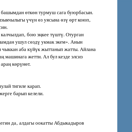
 башымдан өткөн турмуш сага буюрбасын.
ыкчылыгы үчүн өз уясына өзү өрт коюп‚
син.
 калчылдап‚ бою эңкее түштү. Отурган
аламдан ушул сөздү укмак экем». Анын
н чыккан аба күйүк жыттанып жатты. Айлана
ң машинага жетти. Ал бул кезде элсиз
 араң көрүнөт.
лай тигиле карап.
жерге барып келели.
егин да‚ алдагы оокатты Абдыкадыров