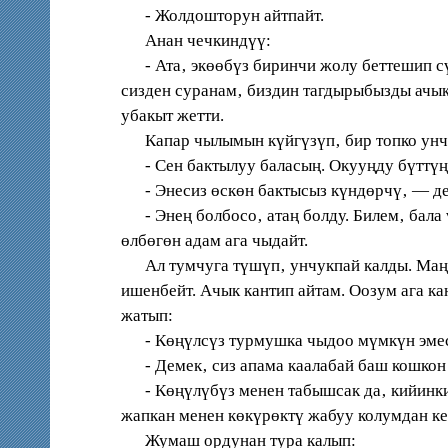
- Жолдошторун айтпайт.
Анан чечкиндүү:
- Ата‚ экөөбүз биринчи жолу беттешип сү
сизден суранам‚ биздин тагдырыбызды ачык
убакыт жетти.
Капар чылымын күйгүзүп‚ бир топко унчу
- Cен бактылуу баласың. Окууңду бүттүң
- Энесиз өскөн бактысыз күндөрчү‚ — де
- Энең болбосо‚ атаң болду. Билем‚ бала ү
өлбөгөн адам ага чыдайт.
Ал тумчуга түшүп‚ унчукпай калды. Маңда
ишенбейт. Ачык кантип айтам. Оозум ага к
жатып:
- Көңүлсүз турмушка чыдоо мүмкүн эмес‚
- Демек‚ сиз апама каалабай баш кошкон 
- Көңүлүбүз менен табышсак да‚ кийинки м
жапкан менен көкүрөктү жабуу колумдан ке
Жумаш ордунан тура калып: