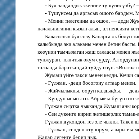
- Бул наадандык экенине түшүнөсүзбү? –
- Түшүнсөм да аргасыз ошого бардым. Мей
- Менин тилегеним да ошол‚ — деди Жума
начальнигинин кызын алып‚ ал пенсияга ке
Баласынын бул сөзү Капарга ок болуп тийи
калыбында эки алаканы менен бетин басты. 
көзүнөн тамчылаган жаш салаасы менен жыл
тунжурап‚ тынчтык өкүм сүрдү. Ал ордунан 
талааада бараткандай туйду өзүн. «Волга» 
Жумаш үйгө такси менен келди. Кечки саа
- Гүлжан‚ -деди босогону аттаар менен.
- Жайчылыкпы‚ ооруп калдыңбы‚ — деди а
- Күндүн ысыгы го. Айрыкча бүгүн өтө эле
Гүлжан сыртка чыкканда Жумаш аны коро
- Cен дүкөнгө кирип жетишерлик тамак-аш
Гүлжан дүкөндөн тез эле чыкты. Такси ша
- Гүлжан‚ сенден өтүнөрүм‚ азырынча мен
Жапар дегенге берип чык.