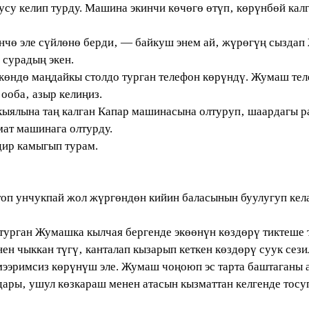
 келип турду. Машина экинчи көчөгө өтүп‚ көрүнбөй калг
чө эле сүйлөнө берди‚ — байкуш энем ай‚ жүрөгүң сыздап
 сурадың экен.
ндө маңдайкы столдо турган телефон көрүндү. Жумаш теле
ооба‚ азыр келиңиз.
лына таң калган Капар машинасына олтуруп‚ шаардагы ра
мат машинага олтурду.
дир камыгып турам.
п унчукпай жол жүргөндөн кийин баласынын буулугуп кела
рган Жумашка кылчая бергенде экөөнүн көздөрү тиктеше 
н чыккан түгү‚ канталап кызарып кеткен көздөрү суук сез
тө мээримсиз көрүнүш эле. Жумаш чоңоюп эс тарта баштаган
дары‚ ушул көзкараш менен атасын кызматтан келгенде тосуп