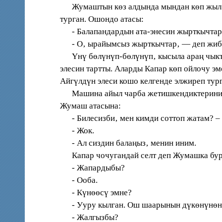
Жумаштын көз алдында мындан көп жыл мур
турган. Ошондо атасы:
- Балапандардын ата-энесин жырткычтар ж
- О‚ ырайымсыз жырткычтар‚ — деп жиб
Үнү бөлүнүп-бөлүнүп‚ кысыла араң чыкты.
элесин тартты. Аларды Капар көп ойлочу эм
Айгүлдүн элеси кошо келгенде элжиреп тург
Машина айыл чарба жетишкендиктеринин кө
Жумаш атасына:
- Билесизби‚ мен кимди соттоп жатам? –
- Жок.
- Ал сиздин балаңыз‚ менин иним.
Капар чочугандай селт деп Жумашка бур
- Жапардыбы?
- Ооба.
- Күнөөсү эмне?
- Ууру кылган. Ош шаарынын дүкөнүнөн т
- Жалгызбы?