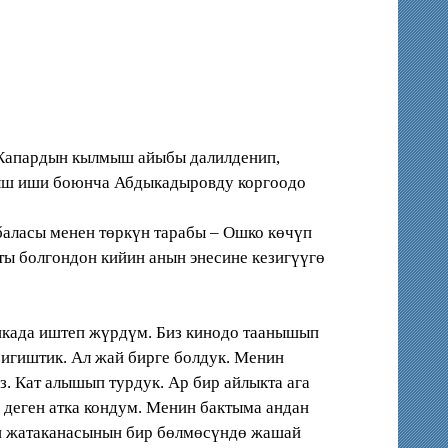
Жапардын кылмыш айыбы далилденип,
мыш иши боюнча Абдыкадыровду коргоодо
аласы менен төркүн тарабы – Ошко көчүп
ты болгондон кийин анын энесине кезигүүгө
икада иштеп жүрдүм. Биз кинодо таанышып
зигиштик. Ал жай бирге болдук. Менин
ыз. Кат алышып турдук. Ар бир айлыкта ага
» деген атка кондум. Менин бактыма андан
ын жатаканасынын бир бөлмөсүндө жашай