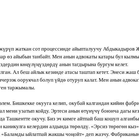
үрүп жаткан сот процессинде айыпталуучу Абдыкадыров 
ар өз айыбын танбайт. Мен анын адвокаты катары бул кыл
издердин көңүлүңүздөрдү анын тагдырына бургум келет.
. Ал беш айлык кезинде атасы таштап кетет. Энеси жаш б
черээк оорукчал болуп үйдө отуруп калат. Мен анын адвока
ген таржымалы.
м. Бишкекке окууга келип‚ окубай калгандан кийин фабр
 ал мени узатып койду. Эртеси анын өтүнүчү боюнча дагы ке
нда Ташкентте окучу. Биз эч кимге айтпай баш кошуп алганб
и каникулга келердин алдында төрөлдү. «Эрсиз төрөгөн кыз
ым: «Баламды ыйлатпай жакшы чоңойт» деп жазчу. Фабрикан