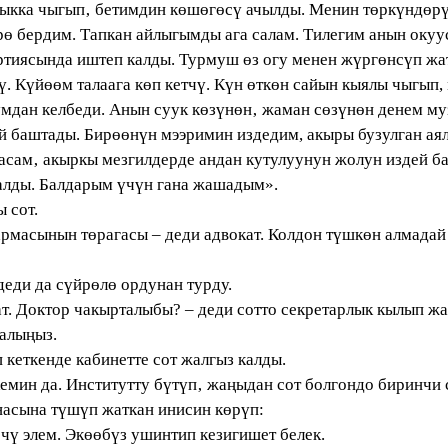
чыкка чыгып‚ бетимдин көшөгөсү ачылды. Менин төркүндөрү
ө бердим. Тапкан айлыгымды ага салам. Тилегим анын окуу
ртиясында иштеп калды. Турмуш өз огу менен жүргөнсүп жа
ү. Күйөөм талаага көп кетчү. Күн өткөн сайын кыялы чыгып
умдан келбеди. Анын суук көзүнөн‚ жаман сөзүнөн денем м
й баштады. Бирөөнүн мээримин издедим, акыры бузулган аял
сам‚ акыркы мезгилдерде андан кутулуунун жолун издей ба
калды. Балдарым үчүн гана жашадым».
ы сот.
масынын төрагасы – деди адвокат. Колдон түшкөн алмадай
еди да сүйрөлө ордунан турду.
. Доктор чакырталыбы? – деди сотто секретарлык кылып жа
алыңыз.
кеткенде кабинетте сот жалгыз калды.
емин да. Институтту бүтүп‚ жаңыдан сот болгондо биринчи
сына түшүп жаткан инисин көрүп:
 элем. Экөөбүз ушинтип кезигишет белек.