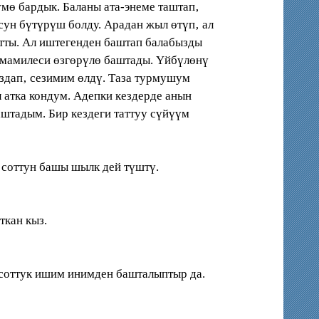
мө бардык. Баланы ата-энеме таштап‚
сун бүтүрүш болду. Арадан жыл өтүп‚ ал
тты. Ал иштегенден баштап балабызды
, мамилеси өзгөрүлө баштады. Үйбүлөнү
уздап‚ сезимим өлдү. Таза турмушум
 атка кондум. Адепки кездерде анын
штадым. Бир кездеги таттуу сүйүүм
 соттун башы шылк дей түштү.
ткан кыз.
 соттук ишим инимден башталыптыр да.