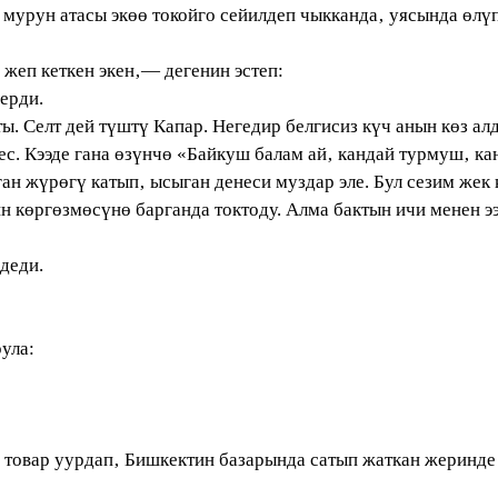
ун атасы экөө токойго сейилдеп чыкканда‚ уясында өлүп 
еп кеткен экен‚— дегенин эстеп:
ерди.
 Cелт дей түштү Капар. Негедир белгисиз күч анын көз а
ес. Кээде гана өзүнчө «Байкуш балам ай‚ кандай турмуш‚ кан
ан жүрөгү катып‚ ысыган денеси муздар эле. Бул сезим жек
ргөзмөсүнө барганда токтоду. Алма бактын ичи менен ээн
 деди.
ула:
овар уурдап‚ Бишкектин базарында сатып жаткан жеринде 