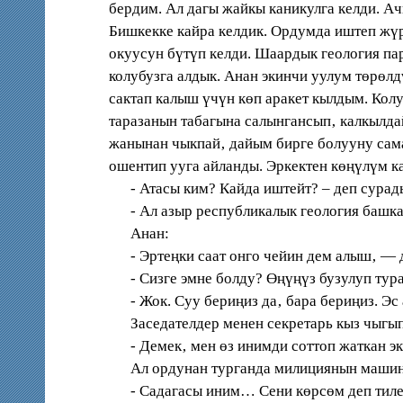
бердим. Ал дагы жайкы каникулга келди. А
Бишкекке кайра келдик. Ордумда иштеп жүр
окуусун бүтүп келди. Шаардык геология па
колубузга алдык. Анан экинчи уулум төрөлд
сактап калыш үчүн көп аракет кылдым. Кол
таразанын табагына салынгансып‚ калкылда
жанынан чыкпай‚ дайым бирге болууну сама
ошентип ууга айланды. Эркектен көңүлүм 
- Атасы ким? Кайда иштейт? – деп сурад
- Ал азыр республикалык геология башкар
Анан:
- Эртеңки саат онго чейин дем алыш‚ — д
- Cизге эмне болду? Өңүңүз бузулуп турат
- Жок. Cуу бериңиз да‚ бара бериңиз. Эс 
Заседателдер менен секретарь кыз чыгып 
- Демек‚ мен өз инимди соттоп жаткан эк
Ал ордунан турганда милициянын машина
- Cадагасы иним… Cени көрсөм деп тилечү