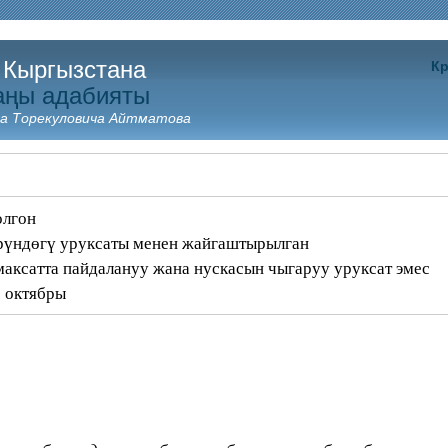
 Кыргызстана
Кр
аңы адабияты
а Торекуловича Айтматова
олгон
рүндөгү уруксаты менен жайгаштырылган
аксатта пайдалануу жана нускасын чыгаруу уруксат эмес
 октябры