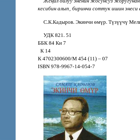
Жеңил ойлуу эненин жосунсуз жоругунан
кесибин алып‚ биринчи соттук ишин энес
С.К.Кадыров. Экинчи өмүр. Түзүүчү Мели
УДК 821. 51
ББК 84 Ки 7
К 14
К 4702300600/М 454 (11) – 07
ISBN 978-9967-14-054-7