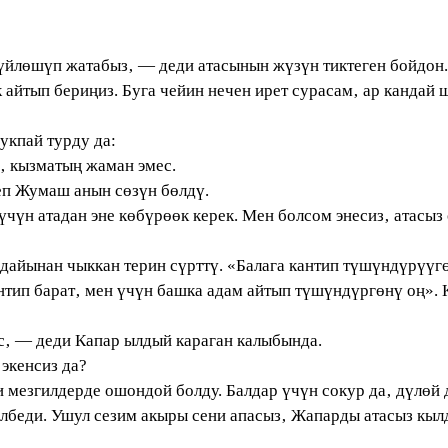
йлөшүп жатабыз‚ — деди атасынын жүзүн тиктеген бойдон.
 айтып бериңиз. Буга чейин нечен ирет сурасам‚ ар кандай
кпай турду да:
‚ кызматың жаман эмес.
п Жумаш анын сөзүн бөлдү.
чүн атадан эне көбүрөөк керек. Мен болсом энесиз‚ атасыз
йынан чыккан терин сүрттү. «Балага кантип түшүндүрүүгө 
антип барат‚ мен үчүн башка адам айтып түшүндүргөнү оң»
 — деди Капар ылдый караган калыбында.
экенсиз да?
езгилдерде ошондой болду. Балдар үчүн сокур да‚ дүлөй д
лбеди. Ушул сезим акыры сени апасыз‚ Жапарды атасыз кыл