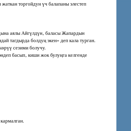
жаткан торгойдун үч балапаны элестеп
лдына аялы Айгүлдүн‚ баласы Жапардын
дай тагдырда болдуң экен» деп кала турган.
 көрүү сезими болучу.
деп басып‚ киши жок булуңга келгенде
кармалган.