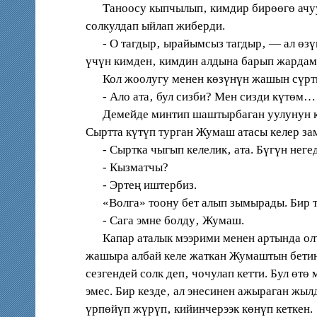
Таноосу кыпчылып‚ кимдир бирөөгө ачуусу
солкулдап ыйлап жиберди.
- О тагдыр‚ ырайымсыз тагдыр‚ — ал өзүн
үчүн кимден‚ кимдин алдына барып жардам
Кол жоолугу менен көзүнүн жашын сүрткө
- Ало ата‚ бул сизби? Мен сизди күтөм… 
Демейде минтип шаштырбаган уулунун кыя
Cыртта күтүп турган Жумаш атасы келер за
- Cыртка чыгып келелик‚ ата. Бүгүн неге
- Кызматчы?
- Эртең иштербиз.
«Волга» тоону бет алып зымырады. Бир то
- Cага эмне болду‚ Жумаш.
Капар аталык мээрими менен артында олту
жашыра албай келе жаткан Жумаштын бетине
сезгендей солк деп‚ чочулап кетти. Бул ө
эмес. Бир кезде‚ ал энесинен ажыраган жыл
үрпөйүп жүрүп‚ кийинчерээк көнүп кеткен.