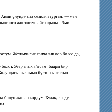
 Анын үнүндө ыза сезилип турган‚ — мен
 шылтоого жооткотуп айтпадыңыз. Эми
 өстүм. Жетимчилик канчалык оор болсо да‚
болот. Эгер ачык айтсам‚ баары бир
. Колундагы чылымын бүктөп ыргытып
а болуп жашап көрдүм. Кулак‚ көздү
ды.