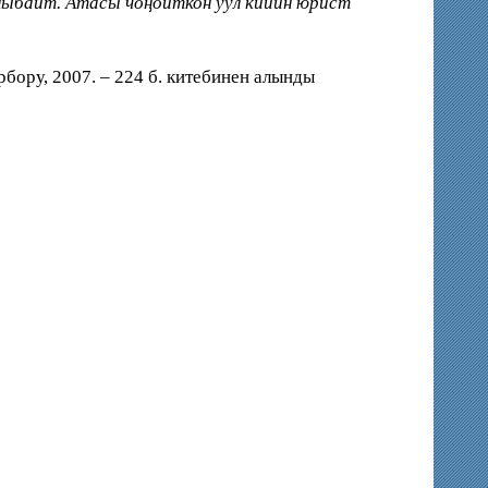
аныбайт. Атасы чоңойткон уул кийин юрист
бору, 2007. – 224 б. китебинен алынды