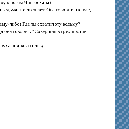
уху к ногам Чингисхана)
ведьма что-то знает. Она говорит, что вас,
чему-либо) Где ты схватил эту ведьму?
Да она говорит: “Совершишь грех против
аруха подняла голову).
.