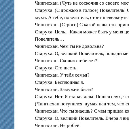
Чингисхан. (Чуть не соскочив со своего мес
Старуха. (С дрожью в голосе) Повелитель! О
мухи. А тебе, повелитель, стоит шевельнуть
Чингисхан. (Строго) С какой целью ты приш
Старуха. Цель... Какая может быть у меня 
Повелитель…
Чингисхан. Чем ты не довольна?
Старуха. О, великий Повелитель, пощади мен
Чингисхан. Сколько тебе лет?
Старуха. Сто шесть.
Чингисхан. У тебя семья?
Старуха. Бесплодная я.
Чингисхан. Замужем была?
Старуха. Нет. Я старая дева. Пошел слух, чт
(Чингисхан потупился, думая над тем, что с
Чингисхан. Что ты знаешь? С чем пришла к
Старуха. О, великий Повелитель. Вчера я вид
Чингисхан. Не робей.