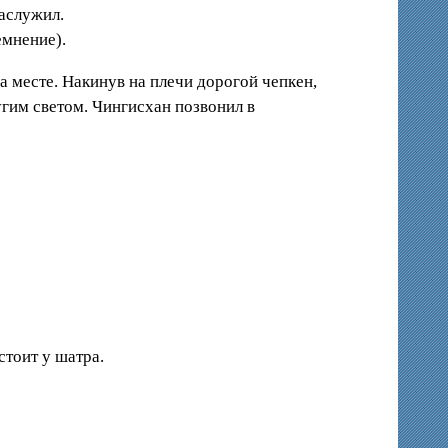
заслужил.
емнение).
а месте. Накинув на плечи дорогой чепкен,
угим светом. Чингисхан позвонил в
стоит у шатра.