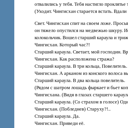
отвалились у тебя. Тебя настигло проклятье
(Уходит. Чингисхан старается встать. Вдал
Свет. Чингисхан спит на своем ложе. Просы
он тяжело опустился на медвежью шкуру. Ис
колокольчик. Вошел старший караула и три
Чингисхан. Который час?!
Старший караула. Светает, мой господин. В
Чингисхан. Как расположена стража?
Старший караула. В три кольца, Повелитель.
Чингисхан. А арканом из конского волоса 
Старший караула. В два кольца повелитель.
(Рядом с шатром лошадь фыркает и бьет ко
Чингисхана. (Видя в глазах старшего караул
Старший караула. (Со страхом в голосе) Оди
Чингисхан. (Побледнев) Старуху?!..
Старший караула. Да.
Чингисхан. Приведи её.