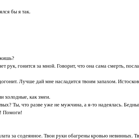
лся бы я так.
ежишь?
нет рук, гонится за мной. Говорит, что она сама смерть, по
догонит. Лучше дай мне насладится твоим запахом. Истоско
.
ни холодные, как змеи.
х? Ты, что разве уже не мужчина, а я-то надеялась. Бедный,
! Помоги!
лата за содеянное. Твои руки обагрены кровью невинных. Тв