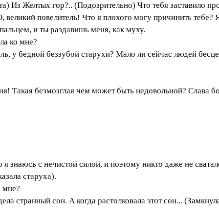
та) Из Желтых гор?.. (Подозрительно) Что тебя заставило пр
, великий повелитель! Что я плохого могу причинить тебе? 
 пальцем, и ты раздавишь меня, как муху.
ла ко мне?
цель, у бедной беззубой старухи? Мало ли сейчас людей бесц
я! Такая безмозглая чем может быть недовольной? Слава бог
о я знаюсь с нечистой силой, и поэтому никто даже не сватал
казала старуха).
о мне?
ела странный сон. А когда растолковала этот сон... (Замкнул