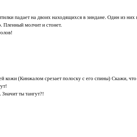
птилки падает на двоих находящихся в зиндане. Один из них 
. Пленный молчит и стонет.
голов!
ей кожи (Кинжалом срезает полоску с его спины) Скажи, что
ут!
. Значит ты тангут?!