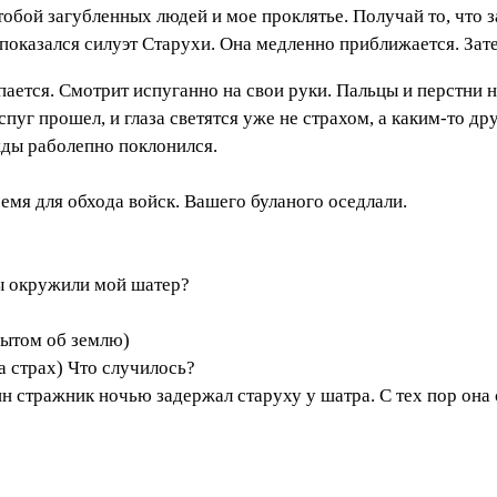
 тобой загубленных людей и мое проклятье. Получай то, что 
и показался силуэт Старухи. Она медленно приближается. Зат
пается. Смотрит испуганно на свои руки. Пальцы и перстни н
пуг прошел, и глаза светятся уже не страхом, а каким-то др
жды раболепно поклонился.
ремя для обхода войск. Вашего буланого оседлали.
вы окружили мой шатер?
пытом об землю)
а страх) Что случилось?
н стражник ночью задержал старуху у шатра. С тех пор она 