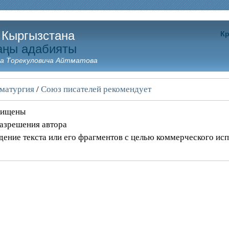
 Кыргызстана
Кр
аңы адабияты
а Торекуловича Айтматова
матургия
/
Союз писателей рекомендует
ащищены
разрешения автора
дение текста или его фрагментов с целью коммерческого ис