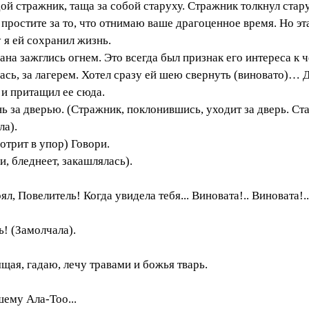
ой стражник, таща за собой старуху. Стражник толкнул стар
ростите за то, что отнимаю ваше драгоценное время. Но эта 
 я ей сохранил жизнь.
на зажглись огнем. Это всегда был признак его интереса к 
ась, за лагерем. Хотел сразу ей шею свернуть (виновато)… 
 и притащил ее сюда.
ь за дверью. (Стражник, поклонившись, уходит за дверь. Ст
ла).
трит в упор) Говори.
, бледнеет, закашлялась).
ял, Повелитель! Когда увидела тебя... Виновата!.. Виновата!.
ь! (Замолчала).
щая, гадаю, лечу травами и божья тварь.
шему Ала-Тоо...