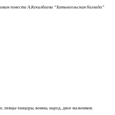
тивам повести А.Кекилбаева “Хатынгольская баллада”
е, певцы-танцоры, воины, народ, двое мальчиков.