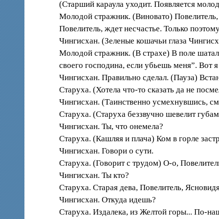
(Старший караула уходит. Появляется молод
Молодой стражник. (Виновато) Повелитель, п
Повелитель, ждет несчастье. Только поэтому
Чингисхан. (Зеленые кошачьи глаза Чингисха
Молодой стражник. (В страхе) В поле шатал
своего господина, если убьешь меня”. Вот я
Чингисхан. Правильно сделал. (Пауза) Встан
Старуха. (Хотела что-то сказать да не посме
Чингисхан. (Таинственно усмехнувшись, смо
Старуха. (Старуха беззвучно шевелит губами
Чингисхан. Ты, что онемела?
Старуха. (Кашляя и плача) Ком в горле застр
Чингисхан. Говори о сути.
Старуха. (Говорит с трудом) О-о, Повелител
Чингисхан. Ты кто?
Старуха. Старая дева, Повелитель, Ясновидя
Чингисхан. Откуда идешь?
Старуха. Издалека, из Желтой горы... По-на