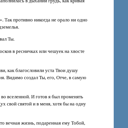
наполнилась в дыхании грудь, как кривая
». Так противно никогда не орало ни одно
одземелья.
вал Ты.
лосков в ресничках или чешуек на хвосте
бви, как благословили уста Твои душу
я. Видимо создал Ты, его, Отче, в самую
 во вселенной. И готов я был променять
ух свой святой и в меня, хотя бы на одну
Что вечная жизнь, подаренная ему Тобой,