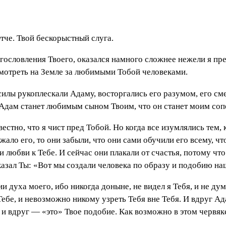
тче. Твой бескорыстный слуга.
агословления Твоего, оказался намного сложнее нежели я пре
смотреть на Земле за любимыми Тобой человеками.
 силы рукоплескали Адаму, восторгались его разумом, его см
ь Адам станет любимым сыном Твоим, что он станет моим со
естно, что я чист пред Тобой. Но когда все изумлялись тем, 
жало его, то они забыли, что они сами обучили его всему, чт
и любви к Тебе. И сейчас они плакали от счастья, потому чт
казал Ты: «Вот мы создали человека по образу и подобию н
ии духа моего, ибо никогда доныне, не видел я Тебя, и не ду
 в Тебе, и невозможно никому узреть Тебя вне Тебя. И вдруг А
 и вдруг — «это» Твое подобие. Как возможно в этом червяке