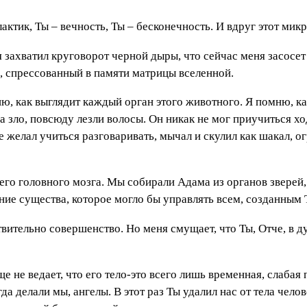
ктик, Ты – вечность, Ты – бесконечность. И вдруг этот микр
 захватил круговорот черной дыры, что сейчас меня засосет 
, спрессованный в памяти матрицы вселенной.
ю, как выглядит каждый орган этого животного. Я помню, ка
 на зло, повсюду лезли волосы. Он никак не мог приучиться 
е желал учиться разговаривать, мычал и скулил как шакал, ог
го головного мозга. Мы собирали Адама из органов зверей, 
ие существа, которое могло бы управлять всем, созданным Т
ствительно совершенство. Но меня смущает, что Ты, Отче, в
 не ведает, что его тело-это всего лишь временная, слабая 
гда делали мы, ангелы. В этот раз Ты удалил нас от тела чел