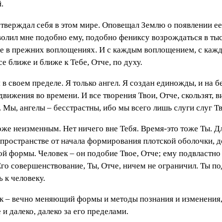
.
утверждал себя в этом мире. Оповещал Землю о появлении ее 
озволил мне подобно ему, подобно фениксу возрождаться в т
е в прежних воплощениях. И с каждым воплощением, с кажд
е ближе и ближе к Тебе, Отче, по духу.
в своем пределе. Я только ангел. Я создан единожды, и на б
 движения во времени. И все творения Твои, Отче, скользят
 Мы, ангелы – бесстрастны, ибо мы всего лишь слуги слуг Т
тоже неизменным. Нет ничего вне Тебя. Время-это тоже Ты. Д
пространстве от начала формирования плотской оболочки, 
й формы. Человек – он подобие Твое, Отче; ему подвластно
Его совершенствование, Ты, Отче, ничем не ограничил. Ты по
 к человеку.
век – вечно меняющий формы и методы познания и изменения,
 и далеко, далеко за его пределами.