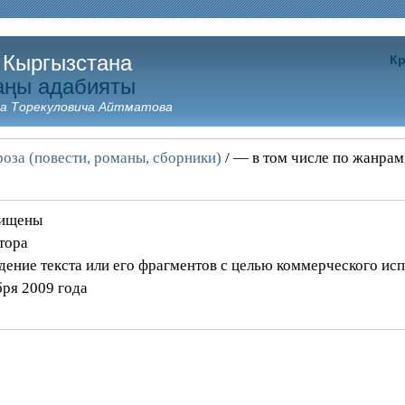
 Кыргызстана
Кр
аңы адабияты
а Торекуловича Айтматова
оза (повести, романы, сборники)
/ — в том числе по жанрам
щищены
тора
дение текста или его фрагментов с целью коммерческого ис
бря 2009 года