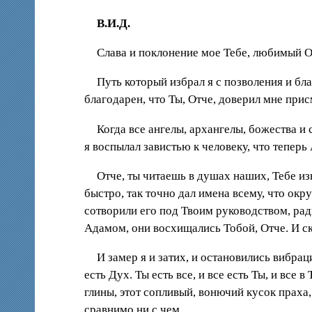
В.И.Д.
Слава и поклонение мое Тебе, любимый О
Путь который избрал я с позволения и бл
благодарен, что Ты, Отче, доверил мне при
Когда все ангелы, архангелы, божества и
я воспылал завистью к человеку, что тепер
Отче, ты читаешь в душах наших, Тебе изв
быстро, так точно дал имена всему, что окру
сотворили его под Твоим руководством, рад
Адамом, они восхищались Тобой, Отче. И с
И замер я и затих, и остановились вибрац
есть Дух. Ты есть все, и все есть Ты, и все
глины, этот сопливый, вонючий кусок праха,
сравнимо ни с чем.