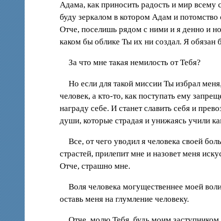
Адама, как приносить радость и мир всему 
буду зеркалом в котором Адам и потомство 
Отче, поселишь рядом с ними и я денно и но
каком бы облике Ты их ни создал. Я обязан 
За что мне такая немилость от Тебя?
Но если для такой миссии Ты избрал меня,
человек, а кто-то, как поступать ему запрещ
награду себе. И станет славить себя и прев
души, которые страдая и унижаясь учили ка
Все, от чего уводил я человека своей бол
страстей, прилепит мне и назовет меня иск
Отче, страшно мне.
Воля человека могущественнее моей воли. 
оставь меня на глумление человеку.
Отче, молю Тебя, будь моим заступником 