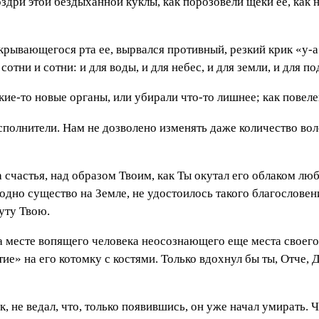
оздри этой бездыханной куклы, как порозовели щеки ее, как 
крывающегося рта ее, вырвался противный, резкий крик «у-а
сотни и сотни: и для воды, и для небес, и для земли, и для п
кие-то новые органы, или убирали что-то лишнее; как повеле
 исполнители. Нам не дозволено изменять даже количество во
а счастья, над образом Твоим, как Ты окутал его облаком лю
одно существо на Земле, не удостоилось такого благословени
уту Твою.
на месте вопящего человека неосознающего еще места своего
е» на его котомку с костями. Только вдохнул бы ты, Отче, Д
, не ведал, что, только появившись, он уже начал умирать. 