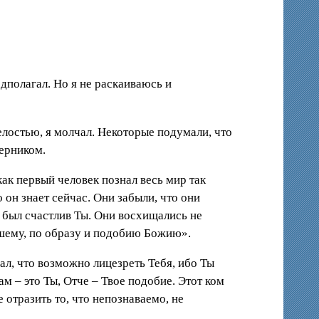
дполагал. Но я не раскаиваюсь и
елостью, я молчал. Некоторые подумали, что
перником.
как первый человек познал весь мир так
о он знает сейчас. Они забыли, что они
о был счастлив Ты. Они восхищались не
ашему, по образу и подобию Божию».
мал, что возможно лицезреть Тебя, ибо Ты
дам – это Ты, Отче – Твое подобие. Этот ком
 отразить то, что непознаваемо, не