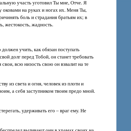
альную участь уготовил Ты мне, Отче. Я
 оковами на руках и ногах их. Меня Ты,
ричинять боль и страдания братьям их; в
ь, жестокость, жадность.
о должен учить, как обязан поступать
 свой долг перед Тобой, он станет требовать
 свои, всю низость свою он взвалит на те
ву из света и огня, человек из плоти и
воим, а себя заступником твоим предо мной.
терегать, удерживать его – враг ему. Не
 беспредел выливают они в храмах своих на