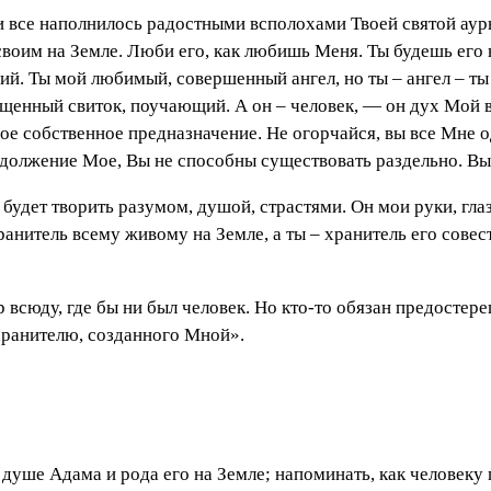
 и все наполнилось радостными всполохами Твоей святой ауры.
своим на Земле. Люби его, как любишь Меня. Ты будешь его 
ий. Ты мой любимый, совершенный ангел, но ты – ангел – ты
вященный свиток, поучающий. А он – человек, — он дух Мой в
вое собственное предназначение. Не огорчайся, вы все Мне 
должение Мое, Вы не способны существовать раздельно. Вы 
будет творить разумом, душой, страстями. Он мои руки, гла
ранитель всему живому на Земле, а ты – хранитель его совес
 всюду, где бы ни был человек. Но кто-то обязан предостере
хранителю, созданного Мной».
в душе Адама и рода его на Земле; напоминать, как человеку