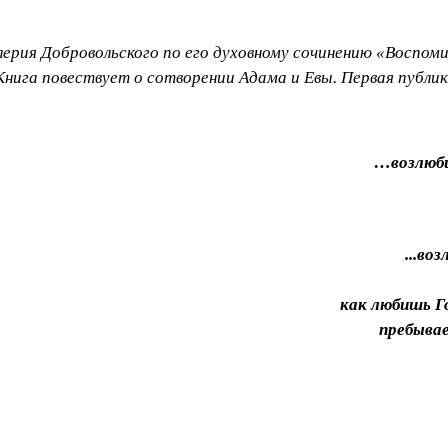
ерия Добровольского по его духовному сочинению «Воспоми
 Книга повествует о сотворении Адама и Евы. Первая публик
…возлюби
...во
как любишь Го
пребывае