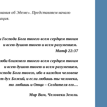
нания об Эдеме». Представляем начало
ация.
 Господа Бога твоего всем сердцем твоим
и всею душою твоею и всем разумением.
Матф 22:37
злюби ближнего твоего всем сердцем твоим
и всею душою твоею и всем разумением,
спода Бога твоего, ибо в каждом человеке
т дух Божий, и если любишь ты человека,
то любишь и Отца – Создателя его…
Мир Вам, Человеки Земли.