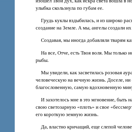
изошел Твой дух, как искра света вошла в н
улыбка скользнула по губам ее.
Грудь куклы вздыбилась, и из широко рас
создание на Земле. А мы, ангелы создали их 
Создавая, мы иногда добавляли тварям ка
На все, Отче, есть Твоя воля. Мы только
рыбы.
Мы увидели, как засветилась розовая аур
человеческую на вечную жизнь. Доселе, ни 
благословенную, самую вдохновенную мин
И захотелось мне в это мгновение, быть 
свою светозарную «плоть» и свое «бессмерти
его короткую земную жизнь.
Да, властно кричащий, еще слепой человек