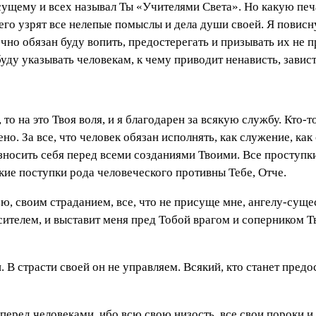
сущему и всех называл Ты «Учителями Света». Но какую печ
его узрят все нелепые помыслы и дела души своей. Я повисну
чно обязан буду вопить, предостерегать и призывать их не п
буду указывать человекам, к чему приводит ненависть, завист
 то на это Твоя воля, и я благодарен за всякую службу. Кто-т
ено. За все, что человек обязан исполнять, как служение, как
озносить себя перед всеми созданиями Твоими. Все проступки
кие поступки рода человеческого противны Тебе, Отче.
ью, своим страданием, все, что не присуще мне, ангелу-сущест
усителем, и выставит меня пред Тобой врагом и соперником Т
В страсти своей он не управляем. Всякий, кто станет предос
перед человеками, ибо всю свою низость, все свои пороки и