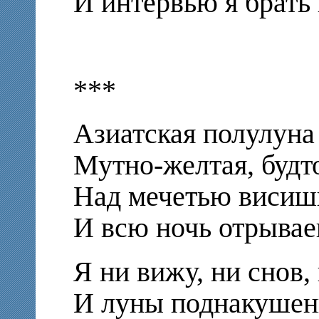
И интервью я брать 
***
Азиатская полулуна
Мутно-желтая, будт
Над мечетью висишь
И всю ночь отрывае
Я ни вижу, ни снов
И луны поднакушен