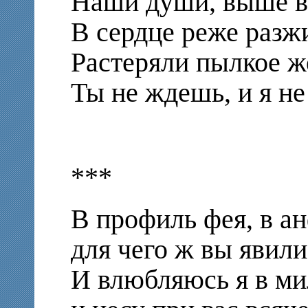
Наши души, выше в 
В сердце реже разж
Растеряли пылкое ж
Ты не ждешь, и я н
***
В профиль фея, в ан
для чего ж вы явили
И влюбляюсь я в ми