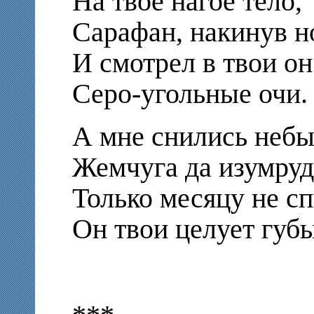
На твое нагое тело,
Сарафан, накинув н
И смотрел в твои о
Серо-угольные очи.
А мне снились неб
Жемчуга да изумруд
Только месяцу не сп
Он твои целует губ