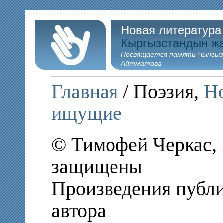
Новая литература
Кыргызстандын ж
Посвящается памяти Чынгыз
Айтматова
Главная
/ Поэзия,
Но
ищущие
© Тимофей Черкас, 
защищены
Произведения публи
автора