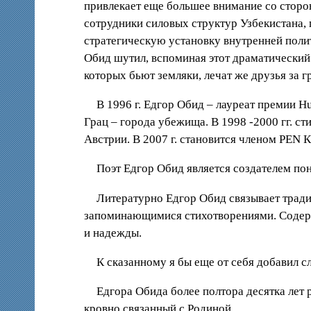
привлекает еще большее внимание со сторон
сотрудники силовых структур Узбекистана,
стратегическую установку внутренней поли
Обид шутил, вспоминая этот драматический 
которых бьют земляки, лечат же друзья за г
В 1996 г. Едгор Обид – лауреат премии H
Грац – города убежища. В 1998 -2000 гг. ст
Австрии. В 2007 г. становится членом PEN
Поэт Едгор Обид является создателем по
Литературно Едгор Обид связывает трад
запоминающимися стихотворениями. Содержа
и надежды.
К сказанному я бы еще от себя добавил 
Едгора Обида более полтора десятка лет 
кровно связанный с Родиной.