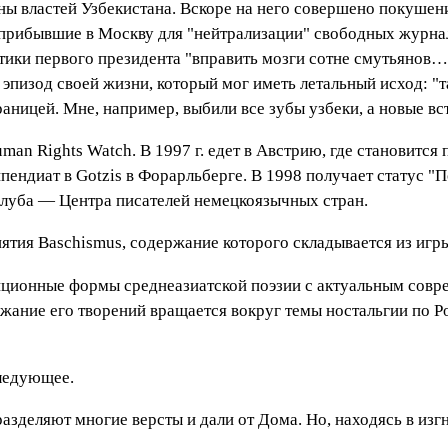
ы властей Узбекистана. Вскоре на него совершено покушени
 прибывшие в Москву для "нейтрализации" свободных журнал
тики первого президента "вправить мозги сотне смутьянов…
эпизод своей жизни, который мог иметь летальный исход: "та
раницей. Мне, например, выбили все зубы узбеки, а новые вст
uman Rights Watch. В 1997 г. едет в Австрию, где становитс
ипендиат в Gotzis в Форарльберге. В 1998 получает статус 
 Клуба — Центра писателей немецкоязычных стран.
нятия Baschismus, содержание которого складывается из иг
иционные формы среднеазиатской поэзии с актуальным совр
ние его творений вращается вокруг темы ностальгии по Ро
следующее.
разделяют многие версты и дали от Дома. Но, находясь в изг