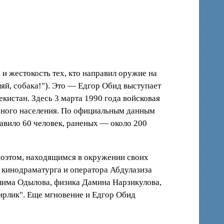
 и жестокость тех, кто направил оружие на
еляй, собака!"). Это — Едгор Обид выступает
кистан. Здесь 3 марта 1990 года войсковая
ирного населения. По официальным данным
авило 60 человек, раненых — около 200
с поэтом, находящимся в окружении своих
, кинодраматурга и оператора Абдулазиза
алима Одылова, физика Дамина Нарзикулова,
ирлик". Еще мгновение и Едгор Обид