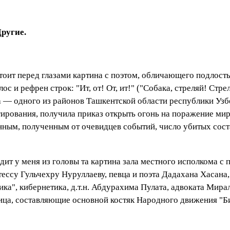
ругие.
стоит перед глазами картина с поэтом, обличающего подлость
ос и рефрен строк: "Ит, от! От, ит!" ("Собака, стреляй! Стр
 — одного из районов Ташкентской области республики Узбе
гирования, получила приказ открыть огонь на поражение м
анным, полученным от очевидцев событий, число убитых сост
одит у меня из головы та картина зала местного исполкома 
тессу Гульчехру Нуруллаеву, певца и поэта Дадахана Хасана
ка", кибернетика, д.т.н. Абдурахима Пулата, адвоката Мир
ица, составляющие основной костяк Народного движения "Б