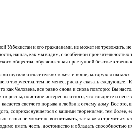
кой Узбекистан и его гражданами, не может не тревожить, не
стности, нашла, как мы видим, с особенной пронзительностью 
ского общества, обусловленная преступной безответственнос
 ни шутили относительно тяжести ноши, которую я пытался н
его творчества, тем не менее, рискну сказать следующее.. 
то как Человека, все равно снова и снова повторю: Вы насто
интересны, поистине интересны оттого, что говорите и несет
 касается светлого порыва и любви к отчему дому. Все это,
дого, соприкоснувшегося с вашими творениями, тем более, 
ое слово не может не воспитывать, заставляя стремиться к то
димо иметь честь, достоинство и обладать способностью их 