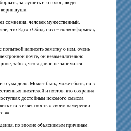
борвать, заглушить его голос, люди
е корни души.
 без сомнения, человек мужественный,
ыне, что Едгор Обид, поэт – нонконформист,
с попыткой написать заметку о нем, очень
электронной почте, он незамедлительно
рное, забыв, что я давно не занимался
оего ума дело. Может быть, может быть, но в
ственных писателей и поэтов, кто сохранил
х поступках достойным искомого смысла
вить его в известность о своем намерении
 все же…
едения, по вполне объяснимым причинам.