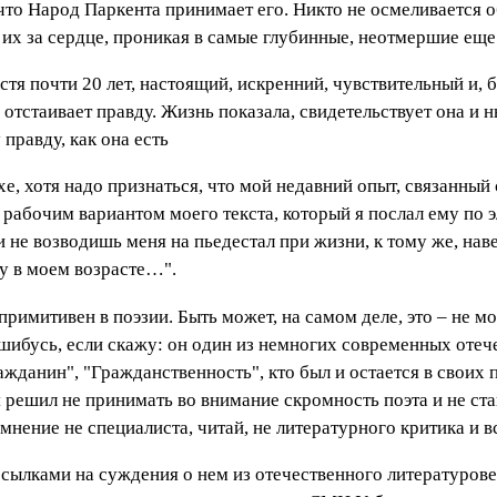
 что Народ Паркента принимает его. Никто не осмеливается о
т их за сердце, проникая в самые глубинные, неотмершие ещ
устя почти 20 лет, настоящий, искренний, чувствительный и,
отстаивает правду. Жизнь показала, свидетельствует она и н
 правду, как она есть
е, хотя надо признаться, что мой недавний опыт, связанный 
рабочим вариантом моего текста, который я послал ему по 
 не возводишь меня на пьедестал при жизни, к тому же, наве
шу в моем возрасте…".
 примитивен в поэзии. Быть может, на самом деле, это – не м
шибусь, если скажу: он один из немногих современных отече
ажданин", "Гражданственность", кто был и остается в свои
 решил не принимать во внимание скромность поэта и не ста
т мнение не специалиста, читай, не литературного критика и
ссылками на суждения о нем из отечественного литературов