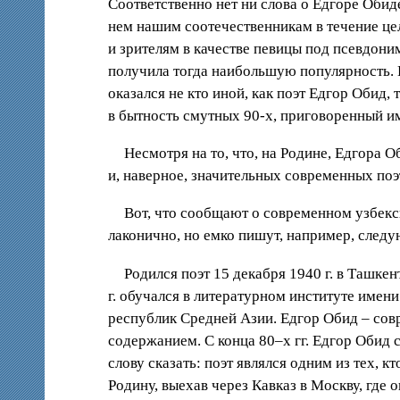
Соответственно нет ни слова о Едгоре Обиде
нем нашим соотечественникам в течение цел
и зрителям в качестве певицы под псевдони
получила тогда наибольшую популярность. В
оказался не кто иной, как поэт Едгор Обид,
в бытность смутных 90-х, приговоренный им
Несмотря на то, что, на Родине, Едгора 
и, наверное, значительных современных поэ
Вот, что сообщают о современном узбекс
лаконично, но емко пишут, например, след
Родился поэт 15 декабря 1940 г. в Ташкен
г. обучался в литературном институте имен
республик Средней Азии. Едгор Обид – сов
содержанием. С конца 80–х гг. Едгор Обид 
слову сказать: поэт являлся одним из тех, к
Родину, выехав через Кавказ в Москву, где о