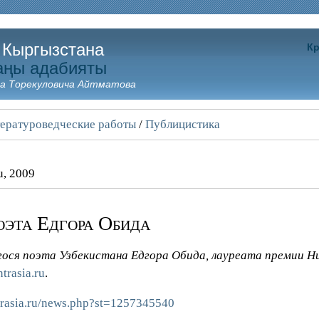
 Кыргызстана
Кр
аңы адабияты
а Торекуловича Айтматова
ературоведческие работы
/
Публицистика
u, 2009
оэта Едгора Обида
ся поэта Узбекистана Едгора Обида, лауреата премии Human
trasia.ru
.
trasia.ru/news.php?st=1257345540