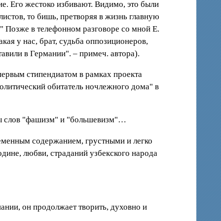
е. Его жестоко избивают. Видимо, это были
истов, то бишь, претворяя в жизнь главную
" Позже в телефонном разговоре со мной Е.
кая у нас, брат, судьба оппозиционеров,
авили в Германии". – примеч. автора).
я первым стипендиатом в рамках проекта
"Политический обитатель ночлежного дома" в
ры слов "фашизм" и "большевизм"…
еменным содержанием, грустными и легко
дине, любви, страданий узбекского народа
нании, он продолжает творить, духовно и