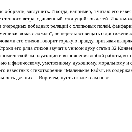
ьзя оборвать, заглушить. И когда, например, я читаю его из
 степного ветра, сдавленный, стонущий зов детей. И как мож
рев очередных победных реляций с хлопковых полей, фанфа
"смешивая ложь с ложью", не перестают вещать о достижениях
ловами его стихов говорит горькую правду, призывая выпрям
роки его ряда стихов звучат в унисон духу статьи 32 Конве
ономической эксплуатации и выполнения любой работы, кото
ью и физическому, умственному, духовному, моральному и 
го известных стихотворений "Маленькие Рабы", из содержани
льность для них… Впрочем, пусть скажет сам поэт.