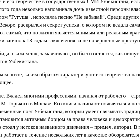
 и его творчестве в государственных СМИ Узбекистана, если 
ого года невольно напоминала дочь известной персоны власт
мом "Гугуша", исполняла песню "Не забывай". Среди других 
скоре, раскрылся и секрет успеха, о котором не ведала сама
 тот самый, что по жизни является мнимым или реальным вра
и заочно к 13 годам заключения за не совершенные преступ
Обида, скажем так, замалчивают, он был и остается, как пиш
тов Узбекистана.
ком поэте, каким образом характеризуют его творчество наз
ующее.
те. Владел многими профессиями, начиная от рабочего – стро
и М. Горького в Москве. Его книги начинают появляться и по
ременный поэт Узбекистана, который умеет связывать трад
становится активным борцом за права человека и демократи
то стоял у истоков названного движения – примеч. автора). В
н работает в течение нескольких лет в качестве обозревателя