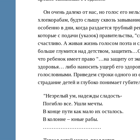
Он очень далеко от нас, но голос его нел
хлопкорабам, будто слышу сквозь завывание
особенно в дни, когда раздается трубный 
которые с подачи (указок) правительства, 
счастливо. А живая жизнь голосом поэта и с
больше глумится над детством, защитить…Ст
что ребенок имеет право "…на защиту от эк
здоровья… либо наносить ущерб его здоров
голословными. Приведем строки одного из е
страдание детей и глубоко понимает губите
"Незрелый ум, надежды сладость-
Погибло все. Ушли мечты.
В конце пути как мало их осталось.
В колонне – юные рабы.
……………………………