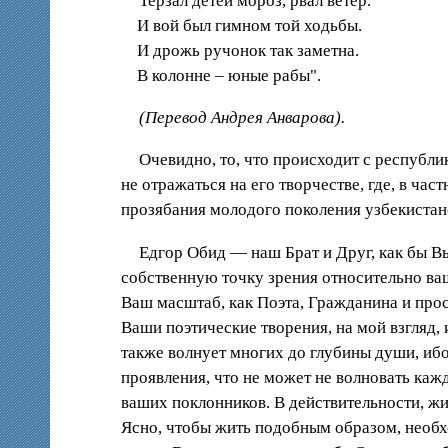
Терзал детей мороз, рвал ветер.
И вой был гимном той ходьбы.
И дрожь ручонок так заметна.
В колонне – юные рабы".
(Перевод Андрея Анварова).
Очевидно, то, что происходит с республи
не отражаться на его творчестве, где, в ча
прозябания молодого поколения узбекистан
Едгор Обид — наш Брат и Друг, как бы Вы
собственную точку зрения относительно ваш
Ваш масштаб, как Поэта, Гражданина и прос
Ваши поэтические творения, на мой взгляд, 
также волнует многих до глубины души, ибо
проявления, что не может не волновать каж
ваших поклонников. В действительности, жив
Ясно, чтобы жить подобным образом, необхо