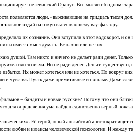
ункционирует пелевинский Оранус. Все мысли об одном: зараб
оста появляются люди, «выживающие на тридцать тысяч дол
ё остальное отдай на откуп вытесняющему вау-фактору.
ределило их сознание. Они вступили в этот водоворот, и он и
них и имеет смысл думать. Есть они или нет их.
хаю душой. Там никто и ничего не делает ради денег. Тольк
ьтруизма или эгоизма. Но не ради денег. Деньги существуют, 
в избытке. Их может хотеться или не хотеться. Но вокруг ни
ли и чувства. Пусть даже примитивные и пошлые. Даже слюн
.
ильмов – бандиты и новые русские? Потому что они близки 
 что для определения ума найден единственно верный показа
ловеческих». Её герой, юный английский аристократ ищет с
тности любви и нюансы человеческой психологии. И жажду т