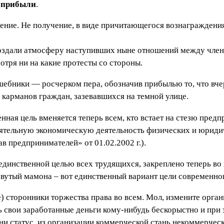
 прибыли
.
чение. Не получение, в виде причитающегося вознаграждени
оздали атмосферу наступивших ныне отношений между члена
отря ни на какие протесты со стороны.
шебники — росчерком пера, обозначив прибылью то, что вче
з карманов граждан, зазевавшихся на темной улице.
нная цель вменяется теперь всем, кто встает на стезю пред
оятельную экономическую деятельность физических и юриди
 предпринимателей» от 01.02.2002 г.).
единственной целью всех трудящихся, закреплено теперь во
ловутый мамона – вот единственный вариант цели современно
е) сторонники торжества права во всем. Мол, измените орга
 свои заработанные деньги кому-нибудь бескорыстно и при э
ни статус, из организации коммерческой стань некоммерческ