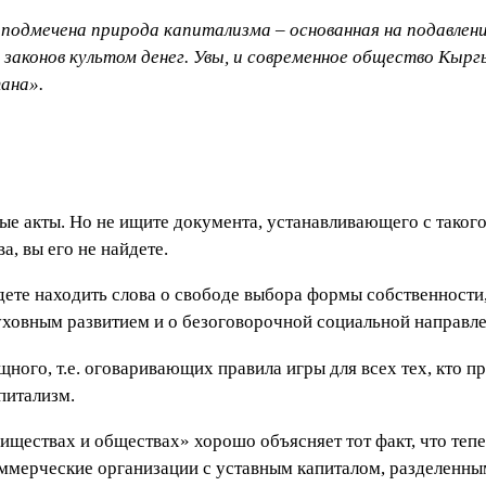
одмечена природа капитализма – основанная на подавлении в
 законов культом денег. Увы, и современное общество Кырг
ана».
е акты. Но не ищите документа, устанавливающего с такого
, вы его не найдете.
дете находить слова о свободе выбора формы собственности,
духовным развитием и о безоговорочной социальной направл
щного, т.е. оговаривающих правила игры для всех тех, кто п
питализм.
иществах и обществах» хорошо объясняет тот факт, что тепе
мерческие организации с уставным капиталом, разделенным