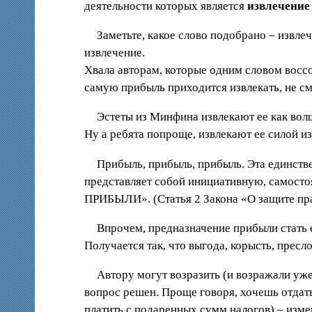
деятельности которых является
извлечение
Заметьте, какое слово подобрано – извле
извлечение.
Хвала авторам, которые одним словом восс
самую прибыль приходится извлекать, не см
Эстеты из Минфина извлекают ее как вол
Ну а ребята попроще, извлекают ее силой и
Прибыль, прибыль, прибыль. Эта единстве
представляет собой инициативную, самост
ПРИБЫЛИ». (Статья 2 Закона «О защите прав
Впрочем, предназначение прибыли стать 
Получается так, что выгода, корысть, прес
Автору могут возразить (и возражали уж
вопрос решен. Проще говоря, хочешь отдать
платить с подаренных сумм налогов) – изме