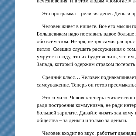
исчезновения. И в этом людям «помогает» 
Эта программа – религия денег. Деньги пр
Человек живет в нищете. Все его мысли п
Большевикам надо поставить вдвое больше п
обо всём этом. Не зря, не зря самая распр
петлю. Смешно слушать рассуждения о том, ч
умрут с голоду, что их будут лечить, что и
Запада, который одержим страхом потерять 
Средний класс… Человек поднакапливает 
самоуважение. Теперь он готов пресмыкатьс
Этого мало. Человек теперь считает свою 
ради построения коммунизма, не ради интере
большей зарплате. Давайте лизать зад кому 
общества – за деньги и только за деньги.
Человек входит во вкус, работает двенадца