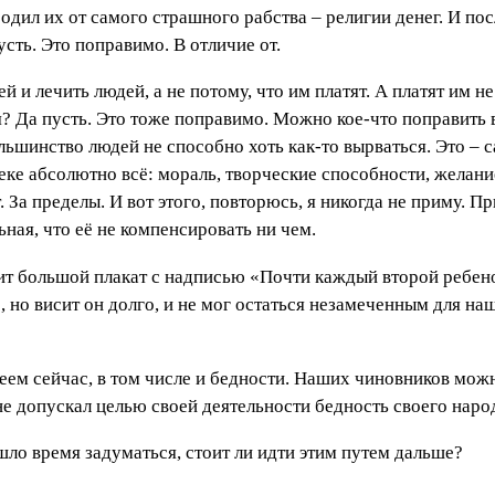
одил их от самого страшного рабства – религии денег. И пос
усть. Это поправимо. В отличие от.
й и лечить людей, а не потому, что им платят. А платят им не
? Да пусть. Это тоже поправимо. Можно кое-что поправить 
ольшинство людей не способно хоть как-то вырваться. Это – 
еке абсолютно всё: мораль, творческие способности, желани
. За пределы. И вот этого, повторюсь, я никогда не приму. 
ьная, что её не компенсировать ни чем.
 большой плакат с надписью «Почти каждый второй ребенок
е, но висит он долго, и не мог остаться незамеченным для н
меем сейчас, в том числе и бедности. Наших чиновников можн
е допускал целью своей деятельности бедность своего наро
шло время задуматься, стоит ли идти этим путем дальше?