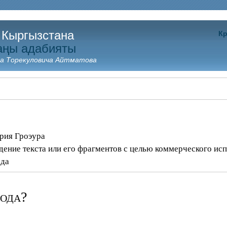
 Кыргызстана
Кр
аңы адабияты
а Торекуловича Айтматова
рия Гроэура
дение текста или его фрагментов с целью коммерческого ис
ода
ода?