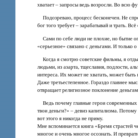
хватает – запросы ведь возросли. Во всю ф
Подозреваю, процесс бесконечен. Не спр
бог того требует – зарабатывай и трать. Вс
Сами по себе люди не плохие, но бытие оп
«серьезное» связано с деньгами. И только о 
Когда я смотрю советские фильмы, я отды
людьми, из азарта, тщеславия, подлости, ал
интереса. Их может не хватать, может быть 
Даже третьестепенное. Гораздо главнее мыс
отвращает религиозное поклонение деньгам
Ведь почему главные герои современных ф
твои деньги?» – девиз капитализма. Потому
вот этого я никогда не приму.
Мне вспоминается книга «Бремя страстей че
многое и очень многое осознать. И превра