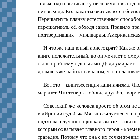
только одно выбивает у него землю из под н
нет выхода. Его таланты оказываются беспо
Перешагнуть планку естественным способом,
перешагивать её, обходя закон. Правило пр
подтвердивших – миллиарды. Американская 
И что же наш юный аристократ? Как же он
книге положительный, но он мечтает о смерт
свою проблему с деньгами. Дядя умирает – 
дальше уже работать врачом, что оплачивае
Вот это – квинтэссенция капитализма. Люд
меркнет. Что теперь любовь, дружба, творч
Советский же человек просто об этом не 
в «Иронии судьбы» Мягков жалуется, что вра
подколке случайно проскальзывает главное:
который охватывает главного героя «Бремени
трагедия. Потому что она с их точки зрения