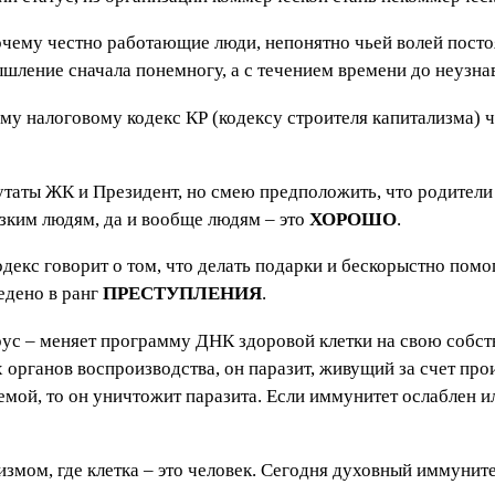
почему честно работающие люди, непонятно чьей волей пост
шление сначала понемногу, а с течением времени до неузна
у налоговому кодекс КР (кодексу строителя капитализма) ч
путаты ЖК и Президент, но смею предположить, что родители
изким людям, да и вообще людям – это
ХОРОШО
.
декс говорит о том, что делать подарки и бескорыстно помо
ведено в ранг
ПРЕСТУПЛЕНИЯ
.
ирус – меняет программу ДНК здоровой клетки на свою собс
их органов воспроизводства, он паразит, живущий за счет пр
ой, то он уничтожит паразита. Если иммунитет ослаблен или
змом, где клетка – это человек. Сегодня духовный иммунит