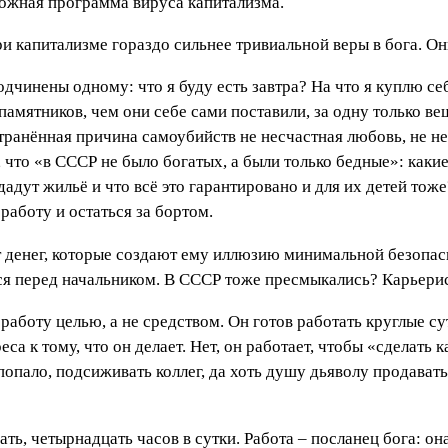
ложная программа вируса капитализма.
и капитализме гораздо сильнее тривиальной веры в бога. Они
одчинены одному: что я буду есть завтра? На что я куплю с
амятников, чем они себе сами поставили, за одну только в
остранённая причина самоубийств не несчастная любовь, не н
то «в СССР не было богатых, а были только бедные»: какие 
м дадут жильё и что всё это гарантировано и для их детей то
работу и остаться за бортом.
денег, которые создают ему иллюзию минимальной безопасно
я перед начальником. В СССР тоже пресмыкались? Карьерист
работу целью, а не средством. Он готов работать круглые сут
са к тому, что он делает. Нет, он работает, чтобы «сделать 
попало, подсиживать коллег, да хоть душу дьяволу продавать.
ть, четырнадцать часов в сутки. Работа – посланец бога: она