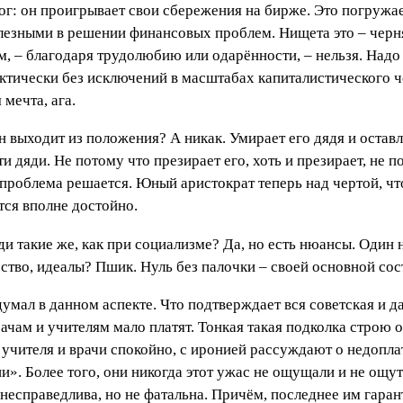
ог: он проигрывает свои сбережения на бирже. Это погружае
лезными в решении финансовых проблем. Нищета это – черня
 – благодаря трудолюбию или одарённости, – нельзя. Надо 
актически без исключений в масштабах капиталистического 
мечта, ага.
 выходит из положения? А никак. Умирает его дядя и оставля
и дяди. Не потому что презирает его, хоть и презирает, не 
проблема решается. Юный аристократ теперь над чертой, чт
тся вполне достойно.
и такие же, как при социализме? Да, но есть нюансы. Один н
ество, идеалы? Пшик. Нуль без палочки – своей основной с
думал в данном аспекте. Что подтверждает вся советская и д
чам и учителям мало платят. Тонкая такая подколка строю от
 учителя и врачи спокойно, с иронией рассуждают о недоплат
». Более того, они никогда этот ужас не ощущали и не ощутя
 несправедлива, но не фатальна. Причём, последнее им гарант