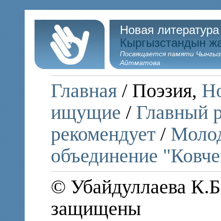
Новая литература
Кыргызстандын ж
Посвящается памяти Чынгыз
Айтматова
Главная
/ Поэзия,
Но
ищущие
/
Главный р
рекомендует
/
Молод
объединение "Ковче
© Убайдуллаева К.Б.
защищены