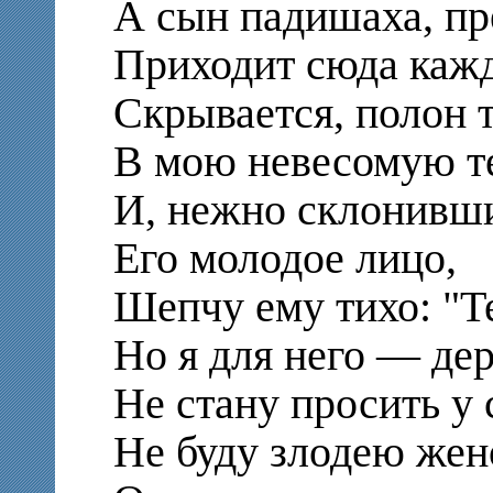
А сын падишаха, п
Приходит сюда каж
Скрывается, полон 
В мою невесомую т
И, нежно склонивш
Его молодое лицо,
Шепчу ему тихо: "Т
Но я для него — де
Не стану просить у
Не буду злодею же