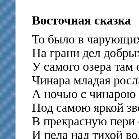
Восточная сказка
То было в чарующих
На грани дел добры
У самого озера там
Чинара младая росл
А ночью с чинарою
Под самою яркой з
В прекрасную пери
И пела над тихой в