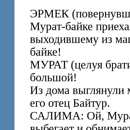
ЭРМЕК (повернувши
Мурат-байке приеха
выходившему из ма
байке!
МУРАТ (целуя брати
большой!
Из дома выглянули 
его отец Байтур.
САЛИМА: Ой, Мурат
выбегает и обнимае