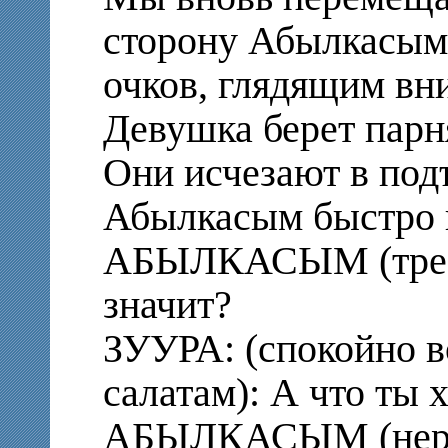
сторону Абылкасыма
очков, глядящим вни
Девушка берет парня
Они исчезают в под
Абылкасым быстро п
АБЫЛКАСЫМ (требо
значит?
ЗУУРА: (спокойно в
салатам): А что ты 
АБЫЛКАСЫМ (нервн