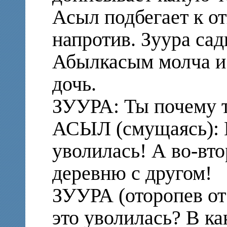
Асыл подбегает к от
напротив. Зуура сад
Абылкасым молча и 
дочь.
ЗУУРА: Ты почему т
АСЫЛ (смущаясь): Н
уволилась! А во-вто
деревню с другом!
ЗУУРА (оторопев от
это уволилась? В к