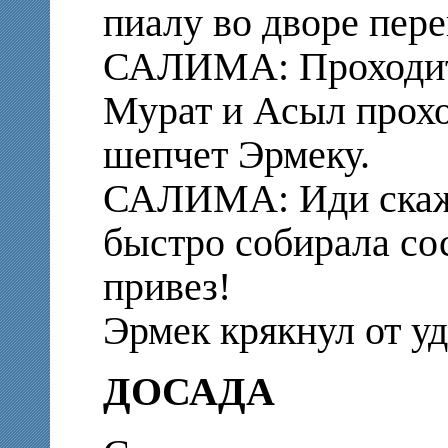
пиалу во дворе пере
САЛИМА: Проходит
Мурат и Асыл прохо
шепчет Эрмеку.
САЛИМА: Иди скаж
быстро собирала со
привез!
Эрмек крякнул от у
ДОСАДА