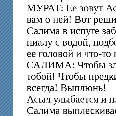
МУРАТ: Ее зовут Ас
вам о ней! Вот реши
Салима в испуге заб
пиалу с водой, подб
ее головой и что-то 
САЛИМА: Чтобы злы
тобой! Чтобы предк
всегда! Выплюнь!
Асыл улыбается и пл
Салима выплескивае