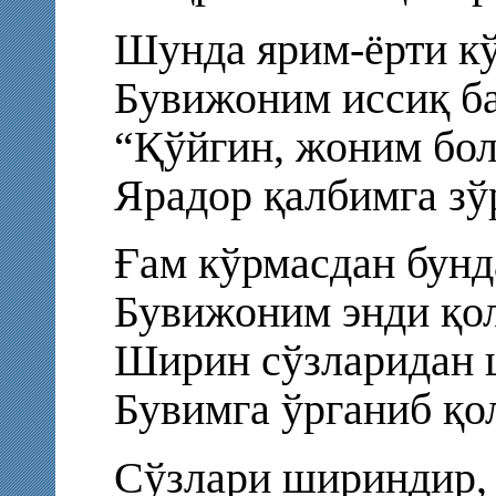
Шунда ярим-ёрти кў
Бувижоним иссиқ ба
“Қўйгин, жоним бол
Ярадор қалбимга зў
Ғам кўрмасдан бунда
Бувижоним энди қо
Ширин сўзларидан ш
Бувимга ўрганиб қол
Сўзлари шириндир,