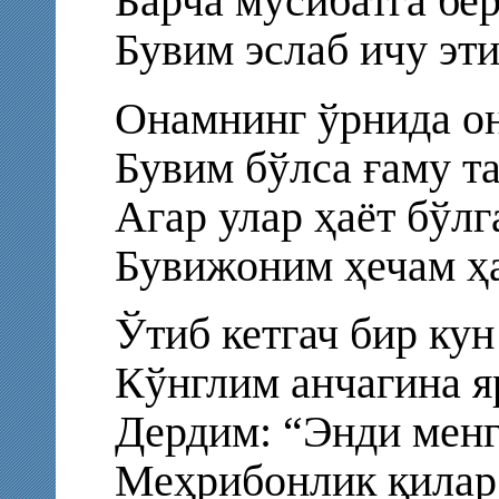
Барча мусибатга бе
Бувим эслаб ичу эт
Онамнинг ўрнида он
Бувим бўлса ғаму 
Агар улар ҳаёт бўлг
Бувижоним ҳечам ҳ
Ўтиб кетгач бир кун
Кўнглим анчагина я
Дердим: “Энди менг
Меҳрибонлик қилар