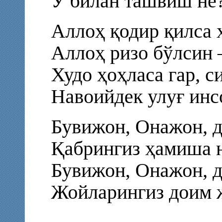
У билан ташвиш не?
Аллоҳ қодир қилса 
Аллоҳ ризо бўлсин 
Худо ҳоҳласа гар, си
Навоийдек улуғ инс
Бувижон, Онажон, д
Қабрингиз ҳамиша н
Бувижон, Онажон, д
Жойларингиз доим 