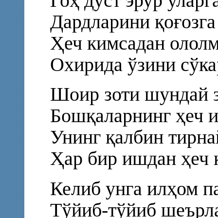
Гоҳ дўст эрур уларг
Дардларини қоғозга 
Ҳеч кимсадан ололм
Охирида ўзини сўка
Шоир зоти шундай з
Бошқаларнинг ҳеч 
Унинг қалбин тирна
Ҳар бир ишдан ҳеч 
Келиб унга илҳом п
Тўйиб-тўйиб шеърла