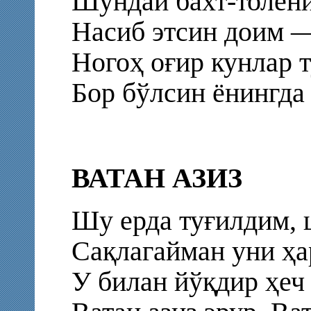
Шундай бахт-толени
Насиб этсин доим —
Ногоҳ оғир кунлар 
Бор бўлсин ёнингда
ВАТАН АЗИЗ
Шу ерда туғилдим, 
Сақлагайман уни ҳар
У билан йўқдир ҳеч