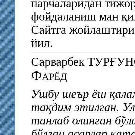
парчаларидан тижор
фойдаланиш ман қи
Сайтга жойлаштири
йил.
Сарварбек ТУРҒУ
Фарёд
Ушбу шеър ёш қала
тақдим этилган. У
танлаб олинган бўл
бўлган асарлар қа