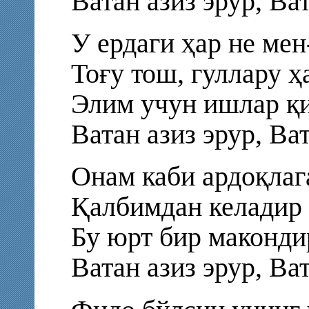
Ватан азиз эрур, Ват
У ердаги ҳар не мен
Тоғу тош, гуллару ҳ
Элим учун ишлар қи
Ватан азиз эрур, Ват
Онам каби ардоқлага
Қалбимдан келадир 
Бу юрт бир маконди
Ватан азиз эрур, Ват