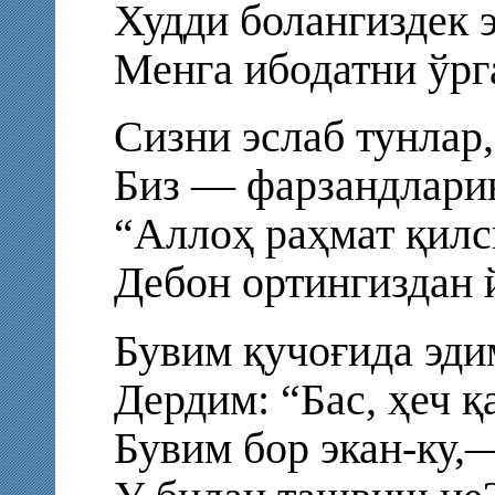
Худди болангиздек э
Менга ибодатни ўрг
Сизни эслаб тунлар,
Биз — фарзандларин
“Аллоҳ раҳмат қилси
Дебон ортингиздан 
Бувим қучоғида эди
Дердим: “Бас, ҳеч 
Бувим бор экан-ку,—