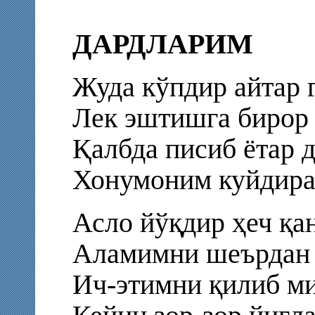
ДАРДЛАРИМ
Жуда кўпдир айтар 
Лек эштишга бирор 
Қалбда писиб ётар 
Хонумоним куйдирар
Асло йўқдир ҳеч қа
Аламимни шеърдан 
Ич-этимни қилиб ми