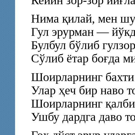
Кейин зор-зор йиғла
Нима қилай, мен шу
Гул эрурман — йўкд
Булбул бўлиб гулзор
Сўлиб ётар боғда ми
Шоирларнинг бахти
Улар ҳеч бир наво т
Шоирларнинг қалби
Ушбу дардга даво т