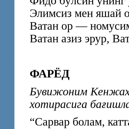
Фидо бўлсин унинг 
Элимсиз мен яшай о
Ватан ор — номуси
Ватан азиз эрур, Ват
ФАРЁД
Бувижоним Кенжахо
хотирасига бағишл
“Сарвар болам, катт