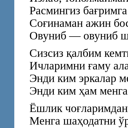
Расмингиз бағримга
Соғинаман ажин бос
Овуниб — овуниб ш
Сизсиз қалбим кемти
Ичларимни ғаму ала
Энди ким эркалар м
Энди ким ҳам менга
Ёшлик чоғларимдан 
Менга шаҳодатни ўр