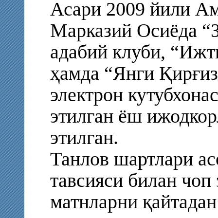
Асари 2009 йили А
Марказий Осиёда “З
адабий клуби, “Ижт
ҳамда “Янги Қирғиз
электрон кутубхона
этилган ёш ижодкор
этилган.
Танлов шартлари ас
тавсияси билан чоп
матнларни қайтадан