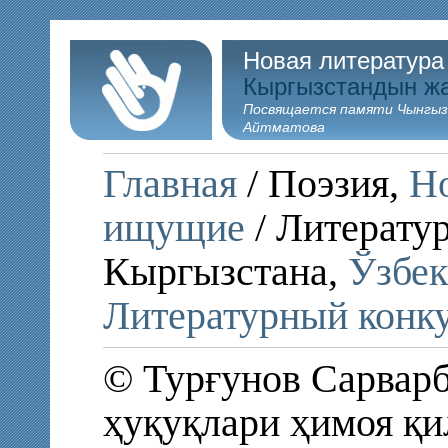
Новая литература
Кыргызстандын ж
Посвящается памяти Чынгыз
Айтматова
Главная
/ Поэзия,
Но
ищущие
/ Литератур
Кыргызстана,
Ўзбек
Литературный конку
© Турғунов Сарварбе
ҳуқуқлари ҳимоя қи