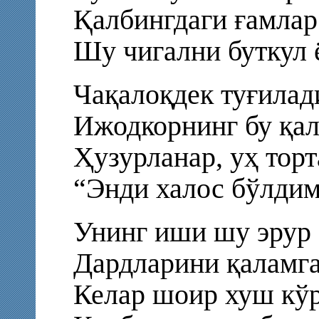
Қалбингдаги ғамлар
Шу чигални буткул ё
Чақалоқдек туғилад
Ижодкорнинг бу қал
Ҳузурланар, уҳ торт
“Энди халос бўлди
Унинг иши шу эрур 
Дардларини қаламга
Келар шоир хуш кў