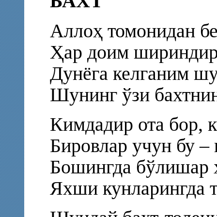
БАХТ
Аллоҳ томонидан бе
Ҳар доим шириндир 
Дунёга келганим шу
Шунинг ўзи бахтнин
Кимдадир ота бор, 
Бировлар учун бу – 
Бошингда бўлишар ҳ
Яхши кунларингда т