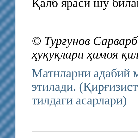
Қалб яраси шу била
© Турғунов Сарварбе
ҳуқуқлари ҳимоя қи
Матнларни адабий 
этилади. (Қирғизис
тилдаги асарлари)