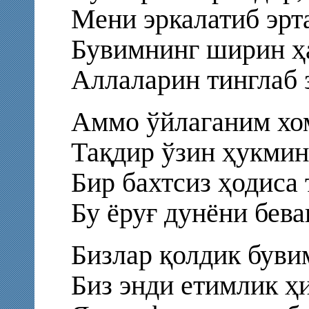
Мени эркалатиб эрта
Бувимнинг ширин ҳ
Аллаларин тинглаб 
Аммо ўйлаганим хом
Тақдир ўзин ҳукмин
Бир бахтсиз ҳодиса
Бу ёруғ дунёни бева
Бизлар қолдик буви
Биз энди етимлик ҳ