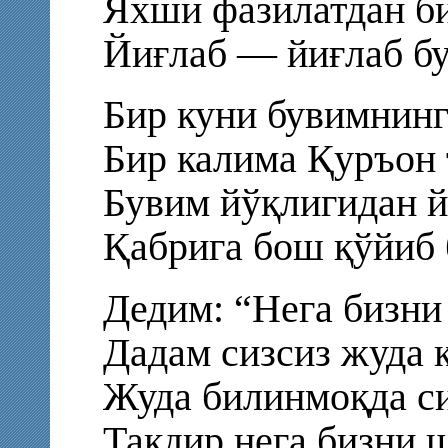
Яхши фазилатдан би
Йиғлаб — йиғлаб бу
Бир куни бувимнинг
Бир калима Қуръон 
Бувим йўқлигидан й
Қабрига бош қўйиб 
Дедим: “Нега бизни
Дадам сизсиз жуда 
Жуда билинмоқда си
Тақдир нега бизни 