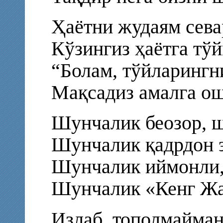
Ҳаётни жудаям сева
Кўзингиз ҳаётга тўй
“Болам, тўйларингни
Мақсадиз амалга ош
Шунчалик беозор, 
Шунчалик қадрдон э
Шунчалик иймонли,
Шунчалик «Кенг Жаҳ
Излаб, тополмайман,