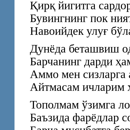
Қирқ йигитга сардор
Бувингнинг пок ния
Навоийдек улуғ бўла
Дунёда беташвиш од
Барчанинг дарди ҳам
Аммо мен сизларга 
Айтмасам ичларим х
Тополмам ўзимга ло
Баъзида фарёдлар с