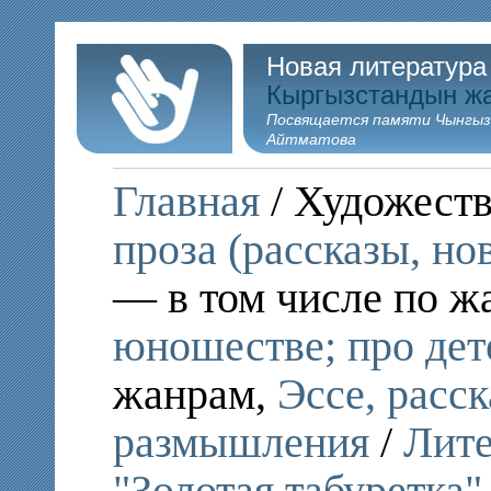
Новая литература
Кыргызстандын ж
Посвящается памяти Чынгыз
Айтматова
Главная
/ Художеств
проза (рассказы, но
— в том числе по ж
юношестве; про дет
жанрам,
Эссе, расс
размышления
/
Лите