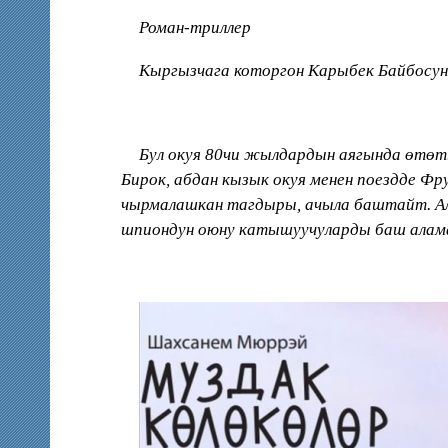
Роман-триллер
Кыргызчага которгон Карыбек Байбосун
Бул окуя 80чи жылдардын аягында ɵтɵт
Бирок, абдан кызык окуя менен поездде Ф
чырмалашкан тагдыры, ачыла баштайт. Ала
шпиондун оюну катышуучуларды баш алама