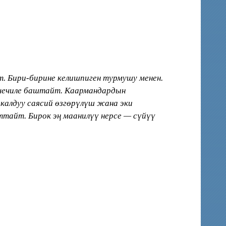
. Бири-бирине келишпиген турмушу менен.
 чечиле баштайт. Каармандардын
калдуу саясий ɵзгɵрүлүш жана эки
тайт. Бирок эӊ маанилүү нерсе — сүйүү