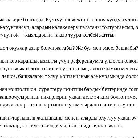
ылык кире баштады. Күчтүү прожектор көчөнү күндүзгүдөй 
көрүнгөнсүп, алардын көлөкөлөрү палатаны толтургансып, 
унун ой— кыялдарына такыр туура келбей жатты.
шол окуялар азыр болуп жатабы? Же бул мен эмес, башкабы
иянын көз карандысыздыгы үчүн референдумга үндөгөн өлк
рүнө жык толгон гезитти бүктөп алып, алиги чымын менен 
” дешсе, башкалары “Улуу Британиянын эле курамында боло
ен коштолгшон сүрөттөрү гезиттин бардык беттеринде тол
ашоочуларынын пикирлерин уккан деле эч ким болгон эмес, 
диялыктар талаш-тартыштан улам чырдаша кетип, өзүн токто
лашап-тартышып жатышканы менен, аларды олуттуу уккан эч
атактар, эч ким эч кимди укпаган тейде аяктап жатты.