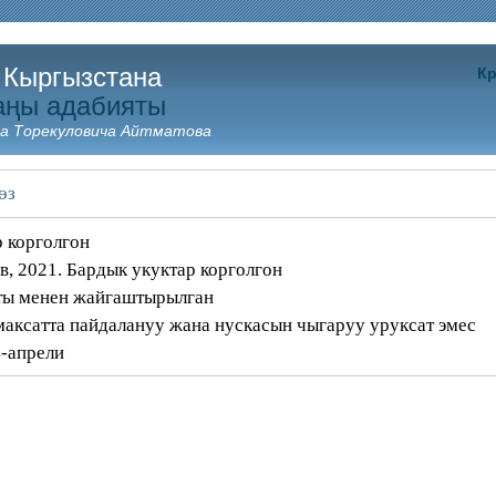
 Кыргызстана
Кр
аңы адабияты
а Торекуловича Айтматова
өз
 корголгон
, 2021. Бардык укуктар корголгон
аты менен жайгаштырылган
аксатта пайдалануу жана нускасын чыгаруу уруксат эмес
-апрели