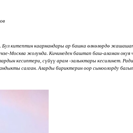
ов
. Бул китептин каармандары ар башка ɵлкɵлɵрдɵ жашашат
рунзе-Москва жолунда. Кичинеден баштап баш-аламан окуя
рдын кесиптери, сүйүү арам -залыктары кесилинет. Ради
ндыкты салган. Аларды бириктерин оор сыноолорду багыт