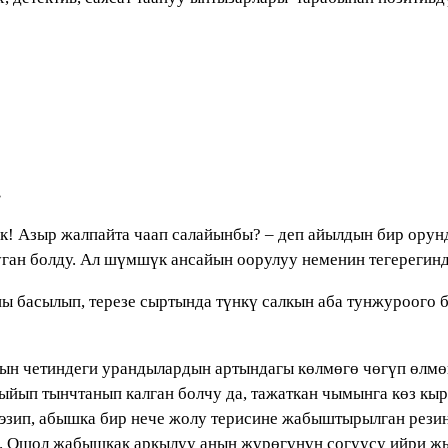
.
үк! Азыр жалпайта чаап салайынбы? – деп айылдын бир орун
ан болду. Ал шүмшүк ансайын оорулуу неменин тегерегинде
 басылып, терезе сыртында түнкү салкын аба тунжуроого б
н четиндеги урандылардын артындагы көлмөгө чөгүп өлмөк
ыйып тынчтанып калган болчу да, тажаткан чымынга көз к
эзип, абышка бир нече жолу терисине жабыштырылган резин
ок. Ошол жабышкак аркылуу анын жүрөгүнүн согуусу ийри ж