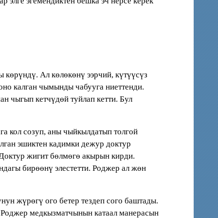
р элге эгемендиктен бешка эч нерсе керек
 көрүндү. Ал көлөкөнү ээрчий, күтүүсүз
коно калган чымынды чабууга ниеттенди.
ан чыгып кетчүдөй туйлап кетти. Бул
га кол созуп, аны чыйкылдатып толгой
ылган эшиктен кадимки дежур доктур
. Доктур жигит бөлмөгө акырын кирди.
ндагы бирөөнү элестетти. Роджер ал жөн
нун жүрөгү ого бетер тездеп сого баштады.
. Роджер медкызматчынын катаал манерасын