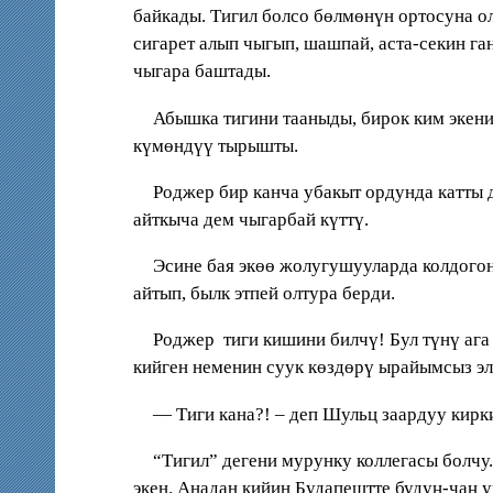
байкады. Тигил болсо бөлмөнүн ортосуна о
сигарет алып чыгып, шашпай, аста-секин га
чыгара баштады.
Абышка тигини тааныды, бирок ким экенин
күмөндүү тырышты.
Роджер бир канча убакыт ордунда катты д
айткыча дем чыгарбай күттү.
Эсине бая экөө жолугушууларда колдогон
айтып, былк этпей олтура берди.
Роджер тиги кишини билчү! Бул түнү аг
кийген неменин суук көздөрү ырайымсыз эле
— Тиги кана?! – деп Шульц заардуу кирк
“Тигил” дегени мурунку коллегасы болч
экен. Анадан кийин Будапештте будуң-чаң 