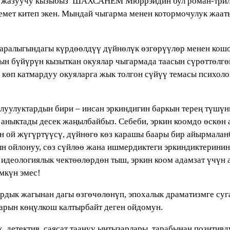
к жазуучу кызыбыз ШАХСАНЕМ Мюррэйдин бул роман-трилл
мет китеп экен. Мындай чыгарма менен котормочулук жааты
ралыгындагы күрдөөлдүү дүйнөлүк өзгөрүүлөр менен кошо
ын бүйүрүн кызыткан окуялар чыгармада таасын сүрөттөлг
 көп катмардуу окуяларга жык толгон сүйүү темасы психол
уулуктардын бири – инсан эркиндигин баркын терең түшүн
 аныктады десек жаңылбайбыз. Себеби, эркин коомдо өскө
 ой жүгүртүүсү, дүйнөгө көз карашы баары бир айырмаланб
н ойлонуу, сөз сүйлөө жана ишмердиктеги эркиндиктеринин
, идеологиялык чектөөлөрдөн тыш, эркин коом адамзат үчүн а
мкүн эмес!
рдык жагынан дагы өзгөчөлөнүп, эпохалык драматизмге суг
ларын көңүлкош калтырбайт деген ойдомун.
, детектив, саясат таануу ынтызарлары тарабынан позитив