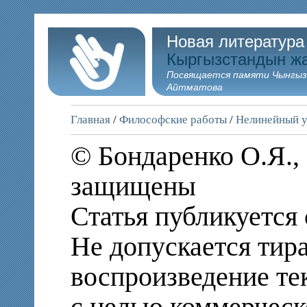
Новая литература
Кыргызстандын ж
Посвящается памяти Чынгыз
Айтматова
Главная
/
Философские работы
/
Нелинейный у
© Бондаренко О.Я., 
защищены
Статья публикуется 
Не допускается тир
воспроизведение те
с целью коммерческ