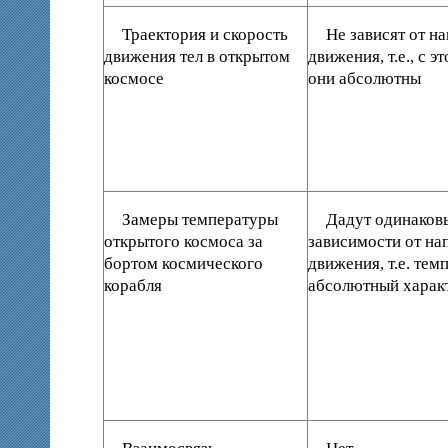
Траектория и скорость
Не зависят от н
движения тел в открытом
движения, т.е., с э
космосе
они абсолютны
Замеры температуры
Дадут одинаковы
открытого космоса за
зависимости от на
бортом космического
движения, т.е. тем
корабля
абсолютный харак