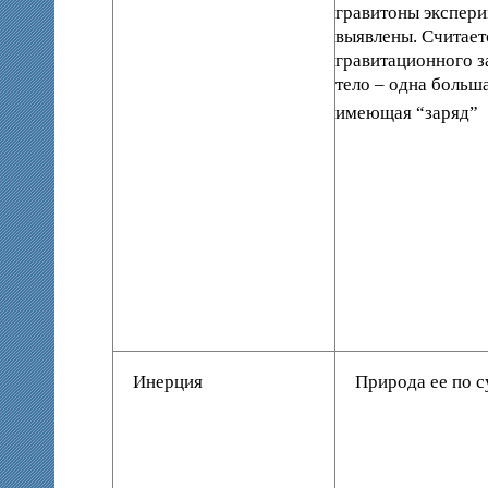
гравитоны экспери
выявлены. Считает
гравитационного з
тело – одна больш
имеющая “заряд”
Инерция
Природа ее по с