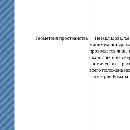
Геометрия пространства
Неэвклидова, т.е
минимум четырехм
проявляется лишь 
скоростях и на св
космических – рас
всего положена не
геометрия Римана