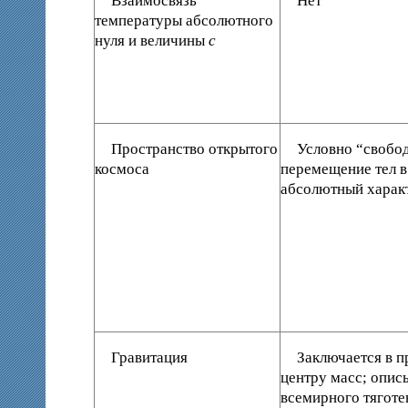
Взаимосвязь
Нет
температуры абсолютного
нуля и величины
с
Пространство открытого
Условно “свобо
космоса
перемещение тел в
абсолютный харак
Гравитация
Заключается в п
центру масс; опис
всемирного тягот