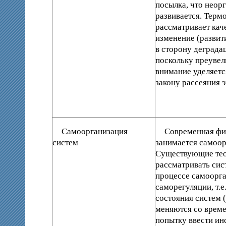
посылка, что неор
развивается. Терм
рассматривает кач
изменение (развити
в сторону деграда
поскольку преуве
внимание уделяетс
закону рассеяния 
Самоорганизация
Современная физ
систем
занимается самоор
Существующие тео
рассматривать сист
процессе самоорга
саморегуляции, т.е
состояния систем (
меняются со врем
попытку ввести ин