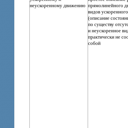
неускоренному движению
прямолинейного д
видов ускоренног
(описание состоян
по существу отсут
и неускоренное ви
практически не со
собой