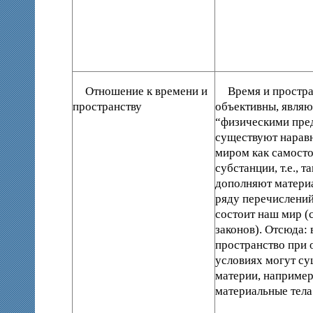
Отношение к времени и
Время и простра
пространству
объективны, являю
“физическими пре
существуют нарав
миром как самост
субстанции, т.е., 
дополняют матери
ряду перечислений 
состоит наш мир (
законов). Отсюда: 
пространство при
условиях могут су
материи, например,
материальные тела