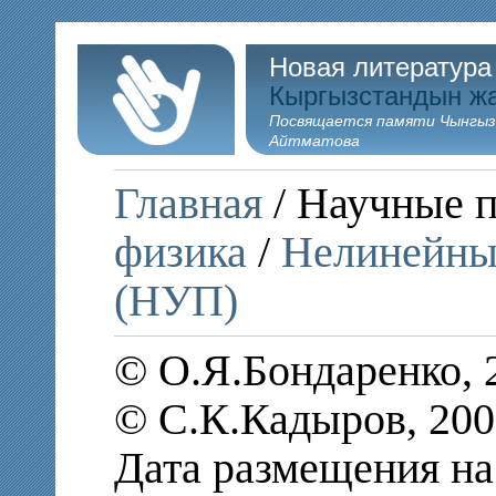
Новая литература
Кыргызстандын ж
Посвящается памяти Чынгыз
Айтматова
Главная
/ Научные 
физика
/
Нелинейны
(НУП)
© О.Я.Бондаренко, 
© С.К.Кадыров, 200
Дата размещения на 