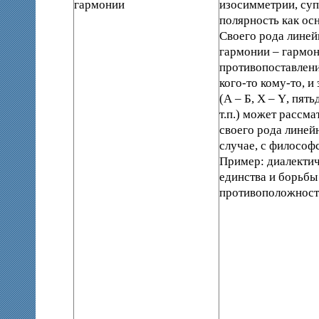
гармонии
изосимметрии, су
полярность как осн
Своего рода линей
гармонии – гармо
противопоставлени
кого-то кому-то, и
(А – Б,
X
–
Y
, пять
т.п.) может рассма
своего рода линей
случае, с философ
Пример: диалектич
единства и борьбы
противоположност