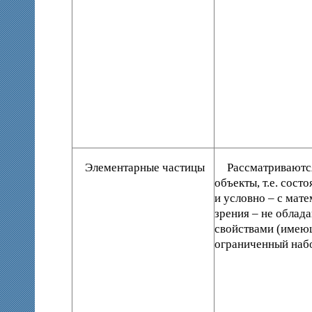
Элементарные частицы
Рассматриваютс
объекты, т.е. сост
и условно – с мат
зрения – не облад
свойствами (имею
ограниченный набо