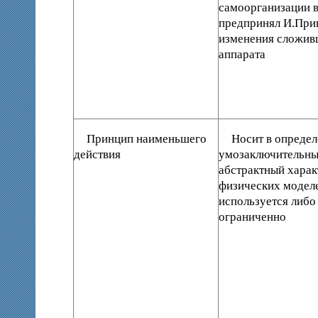
самоорганизации 
предпринял И.Приг
изменения сложив
аппарата
Принцип наименьшего
Носит в определ
действия
умозаключительны
абстрактный харак
физических моделе
используется либо
ограниченно