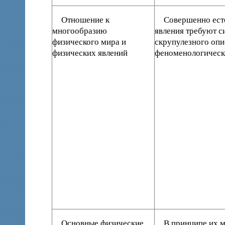
Отношение к
Совершенно есте
многообразию
явления требуют с
физического мира и
скрупулезного опи
физических явлений
феноменологическ
Основные физические
В принципе их 