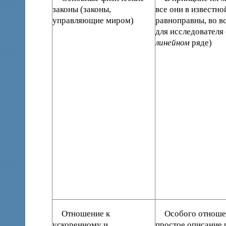
законы (законы,
все они в известно
управляющие миром)
равноправны, во в
для исследователя 
линейном
ряде)
Отношение к
Особого отношен
ускоренному и
простое описание