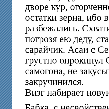
дворе кур, огорченн
остатки зерна, ибо 
разбежались. Схват
погрозя ею деду, ст
сарайчик. Асаи с С
грустно опрокинул 
самогона, не закусы
закручинился.
Визг набирает нову
Бабка, с несвойстве