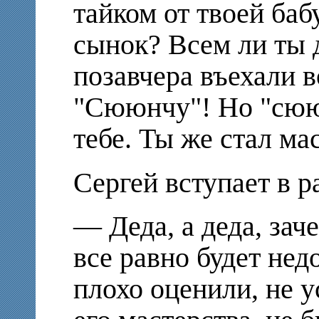
тайком от твоей баб
сынок? Всем ли ты 
позавчера въехали в
"Сююнчу"! Но "cююн
тебе. Ты же стал ма
Сергей вступает в р
— Деда, а деда, зач
все равно будет нед
плохо оценили, не у