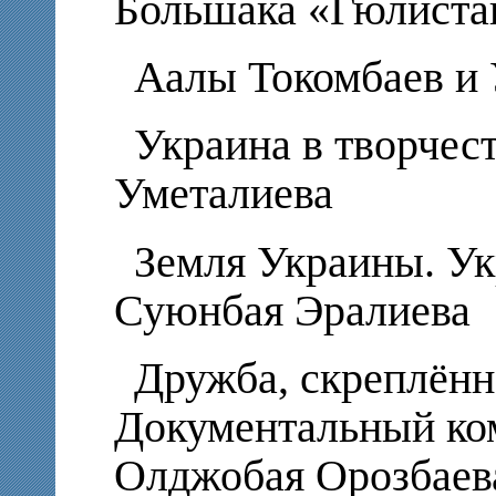
Большака «Гюлиста
Аалы Токомбаев и
Украина в творчес
Уметалиева
Земля Украины. Ук
Суюнбая Эралиева
Дружба, скреплённ
Документальный ко
Олджобая Орозбаев