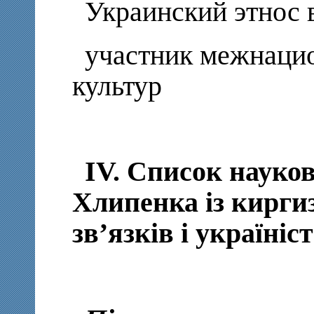
Украинский этнос 
участник межнацио
культур
IV. Cписок науко
Хлипенка із кирги
зв’язків і україніс