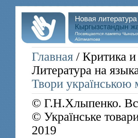
Новая литература
Кыргызстандын ж
Посвящается памяти Чынгыз
Айтматова
Главная
/ Критика и
Литература на язык
Твори українською
© Г.Н.Хлыпенко. В
© Українське товар
2019