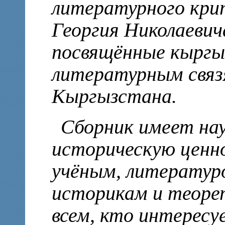
литературного кри
Георгия Николаевич
посвящённые кыргы
литературным связ
Кыргызстана.
Сборник имеет на
историческую ценн
учёным, литератур
историкам и теоре
всем, кто интересу