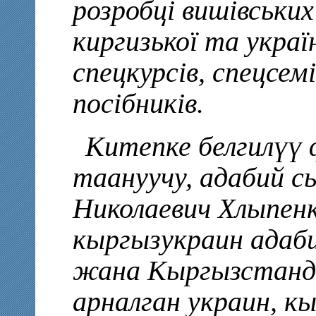
розробці вишівських 
киргизької та украї
спецкурсів, спецсемі
посібників.
Китепке белгилүү 
таануучу, адабий с
Николаевич Хлыпенк
кыргызукраин ада
жана Кыргызстанд
арналган украин, к