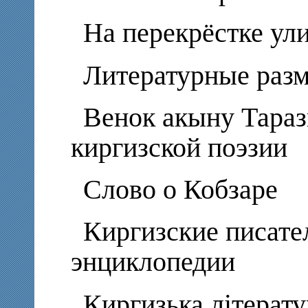
На перекрёстке ул
Литературные раз
Венок акыну Тараз
киргизской поэзии
Слово о Кобзаре
Киргизские писате
энциклопедии
Киргизька літерат