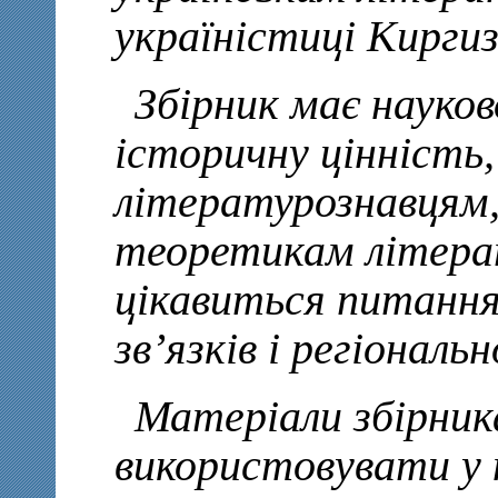
україністиці Кирги
Збірник має науков
історичну цінність,
літературознавцям,
теоретикам літерат
цікавиться питанн
зв’язків і регіональ
Матеріали збірни
використовувати у н