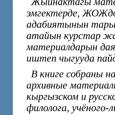
Жыйнактагы мате
эмгектерде, ЖОЖдо
адабиятынын тары
атайын курстар жа
материалдарын дая
иштеп чыгууда пайд
В книге собраны н
архивные материалы
кыргызском и русск
филолога, учёного-