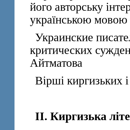
його авторську інте
українською мовою
Украинские писате
критических сужден
Айтматова
Вірші киргизьких і
ІI. Киргизька літ