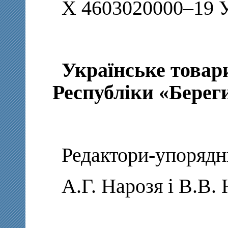
Х 4603020000–19 У
Українське товар
Республіки «Берег
Редактори-упорядн
А.Г. Нарозя і В.В.