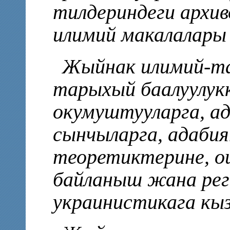
тилдериндеги архи
илимий макалалары 
Жыйнак илимий-та
тарыхый баалуулукк
окумуштууларга, ад
сынчыларга, адаби
теоретиктерине, ош
байланыш жана рег
украинистикага кы