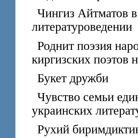
Чингиз Айтматов в
литературоведении
Роднит поэзия нар
киргизских поэтов 
Букет дружби
Чувство семьи еди
украинских литерат
Рухий биримдикти