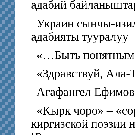
адабий байланышта
Украин сынчы-изи
адабияты тууралуу
«…Быть понятным 
«Здравствуй, Ала-
Агафангел Ефимо
«Кырк чоро» – «с
киргизской поэзии 