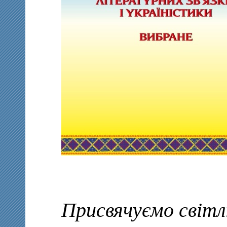
Присвячуємо світл