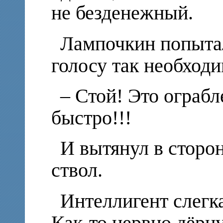
не безденежный.
Лампочкин попыта
голосу так необход
– Стой! Это ограбл
быстро!!!
И вытянул в сторо
ствол.
Интеллигент слегк
Как-то нервно дёрну