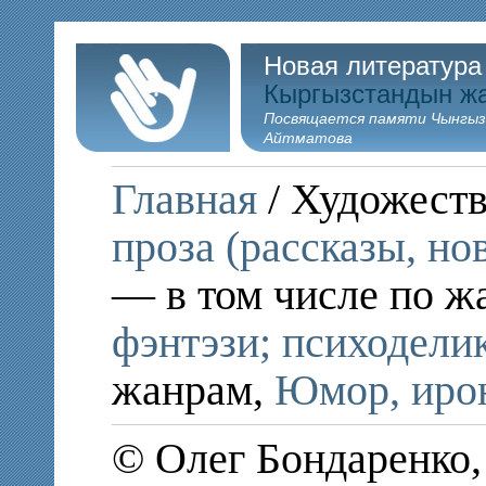
Новая литература
Кыргызстандын ж
Посвящается памяти Чынгыз
Айтматова
Главная
/ Художеств
проза (рассказы, но
— в том числе по ж
фэнтэзи; психодели
жанрам,
Юмор, ирон
© Олег Бондаренко,