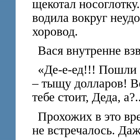
щекотал носоглотку
водила вокруг неуд
хоровод.
Вася внутренне вз
«Де-е-ед!!! Пошли
– тыщу долларов! В
тебе стоит, Деда, а?.
Прохожих в это вр
не встречалось. Да