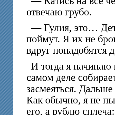
— Катись на все ч
отвечаю грубо.
— Гулия, это… Дет
поймут. Я их не бр
вдруг понадобятся 
И тогда я начинаю 
самом деле собирае
засмеяться. Дальше
Как
обычно
, я не п
его, а рублю сплеча: