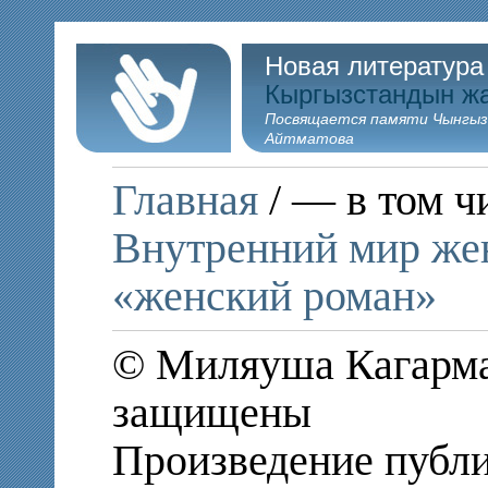
Новая литература
Кыргызстандын ж
Посвящается памяти Чынгыз
Айтматова
Главная
/ — в том ч
Внутренний мир же
«женский роман»
© Миляуша Кагарман
защищены
Произведение публи