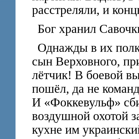
расстреляли, и кон
Бог хранил Савочки
Однажды в их полк
сын Верховного, пр
лётчик! В боевой в
пошёл, да не коман
И «Фоккевульф» сби
воздушной охотой з
кухне им украински