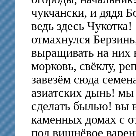
чукчански, и дядя Б
ведь здесь Чукотка
отмахнулся Берзинь
выращивать на них 
морковь, свёклу, ре
завезём сюда семена
азиатских дынь! мы
сделать былью! вы в
каменных домах с о
под вишнёвое варен