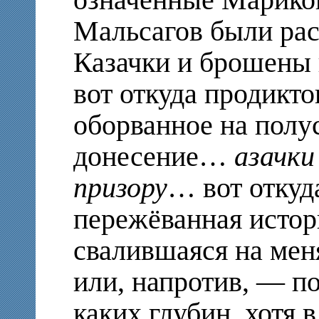
Мальсагов были рас
Казачки и брошены 
вот откуда продикт
оборванное на полу
донесение…
азачки
призору
… вот откуда
пережёванная исто
свалившаяся на мен
или, напротив, — п
каких глубин, хотя 