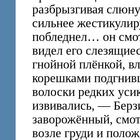
разбрызгивая слюну
сильнее жестикули
побледнел… он смот
видел
его слезящиес
гнойной плёнкой, в
корешками подгнивш
волоски редких уси
извивались, — Берз
заворожённый, смот
возле груди и положи