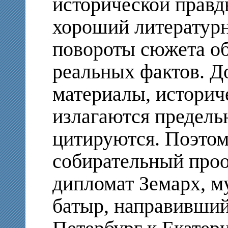
исторической правд
хороший литературн
повороты сюжета обя
реальных фактов. Д
материалы, историч
излагаются предель
цитируются. Поэтом
собирательный проо
дипломат Земарх, м
батыр, направивший