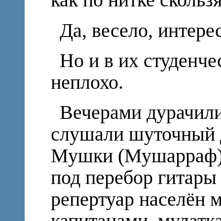
как по нитке скользя
Да, весело, интере
Но и в их студенч
неплохо.
Вечерами дурачили
слушали шуточный 
Мушки (Мушарраф),
под перебор гитары
репертуар населён 