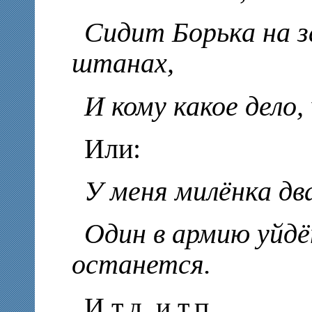
Сидит Борька на з
штанах,
И кому какое дело,
Или:
У меня милёнка два
Один в армию уйдё
останется.
И т.д. и т.п.