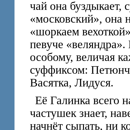
чай она буздыкает, с
«московский», она н
«шоркаем вехоткой»
певуче «веляндра». 
особому, величая к
суффиксом: Петюнч
Васятка, Лидуся.
Её Галинка всего н
частушек знает, нав
начнёт сыпать, ни к