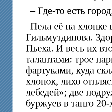
– Где-то есть город,
Пела её на хлопке
Гильмутдинова. Здор
Пьеха. И весь их вт
талантами: трое па
фартуками, куда ск
хлопок, лихо отпля
лебедей»; две подр
буржуев в танго 20-