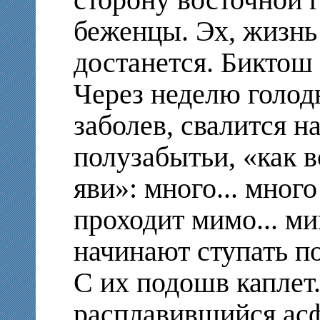
сторону восточной 
беженцы. Эх, жизнь 
достанется. Биктош 
Через неделю голод
заболев, свалится н
полузабытьи, «как в
яви»: много... много
проходит мимо... ми
начинают ступать по 
С их подошв каплет.
расплавившийся ас